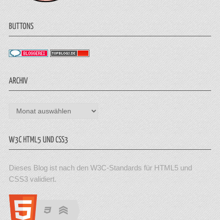
BUTTONS
ARCHIV
Archiv
W3C HTML5 UND CSS3
Dieses Blog ist nach den W3C-Standards für HTML5 und
CSS3 validiert.