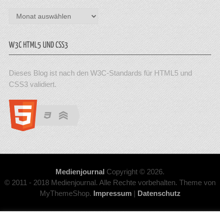
Archiv
W3C HTML5 UND CSS3
Dieses Blog ist nach den W3C-Standards für HTML5 und
CSS3 validiert.
Medienjournal
Copyright © 2026.
© 2011 - 2018 Medienjournal. Alle Rechte vorbehalten. Theme von
MyThemeShop.
Impressum
|
Datenschutz