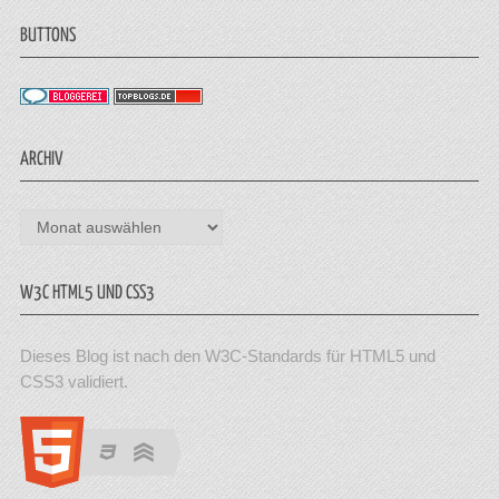
BUTTONS
ARCHIV
Archiv
W3C HTML5 UND CSS3
Dieses Blog ist nach den W3C-Standards für HTML5 und
CSS3 validiert.