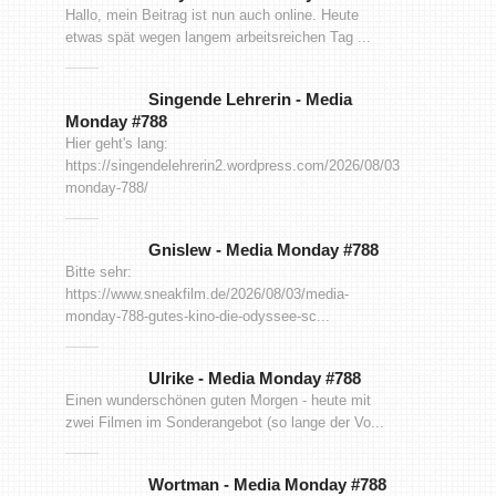
Hallo, mein Beitrag ist nun auch online. Heute
etwas spät wegen langem arbeitsreichen Tag ...
Singende Lehrerin
-
Media
Monday #788
Hier geht's lang:
https://singendelehrerin2.wordpress.com/2026/08/03/media-
monday-788/
Gnislew
-
Media Monday #788
Bitte sehr:
https://www.sneakfilm.de/2026/08/03/media-
monday-788-gutes-kino-die-odyssee-sc...
Ulrike
-
Media Monday #788
Einen wunderschönen guten Morgen - heute mit
zwei Filmen im Sonderangebot (so lange der Vo...
Wortman
-
Media Monday #788