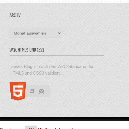
ARCHIV
Archiv
W3C HTML5 UND CSS3
Dieses Blog ist nach den W3C-Standards für
HTML5 und CSS3 validiert.
en. Theme von MyThemeShop.
Impressum
|
Datenschutz