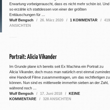
Erwartung vorbeigerauscht, dass es nicht mehr schön ist. Und
so erzähle ich stattdessen von einer der größten
Enttäuschungen für …
Wulf Bengsch
26. März 2020
1 KOMMENTAR
419
ANSICHTEN
Portrait: Alicia Vikander
Im Grunde plane ich bereits seit Ex Machina ein Portrait zu
Alicia Vikander, doch muss man natürlich erst einmal zumindes
eine Handvoll Filme zusammentragen, um das rechtfertigen zu
können. Nun sind es mittlerweile immerhin sieben an der Zahl,
während noch …
Wulf Bengsch
17. Juni 2018
KEINE
KOMMENTARE
328 ANSICHTEN