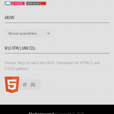
ARCHIV
Archiv
W3C HTML5 UND CSS3
Dieses Blog ist nach den W3C-Standards für HTML5 und
CSS3 validiert.
Medienjournal
Copyright © 2026.