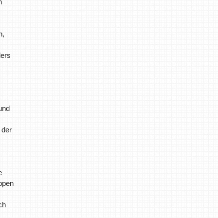
h
n,
ders
und
 der
e
appen
ch