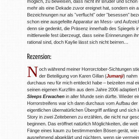
möglich, zu beweisen, dass nicht ihr Bruder und schon ga
mehr als eine Dekade zuvor ereignet hat, sondern ein 
Bezeichnungen nur als "verflucht" oder "besessen" beze
schon eine ausgefeilte Apparatur an Mess- und Aufzeichn
denn sie gedenkt, die Präsenz innerhalb des Spiegels in
mittlerweile fest überzeugt, dass seine Erinnerungen i
rational sind, doch Kaylie lässt sich nicht beirren…
Rezension:
N
och während meiner Horrorctober-Sichtungen stie
der Beteiligung von Karen Gillan (
Jumanji
) nahm 
durchaus neu für mich entdeckt habe – beizeiten mal 
seinen eigenen Kurzfilm aus dem Jahre 2006 adaptiert 
Sleeps Erwachen
in aller Munde sein dürfte. Wieder 
Horrorstreifens war ich dann durchaus vom Aufbau der
eigentlichen übernatürlichen Übergriff anfängt und sich
Story in zwei Zeitebenen zu erzählen, die nicht nur ge
beginnen. Das eröffnet natürlich Möglichkeiten, die wei
Fänge eines kaum zu bestimmenden Bösen gerät, wie es s
ausnehmend abgeklärt und nüchtern, wenn sie vermeint