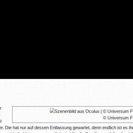
r
e
© Universum F
i
r. Die hat nur auf dessen Entlassung gewartet, denn endlich ist es ih