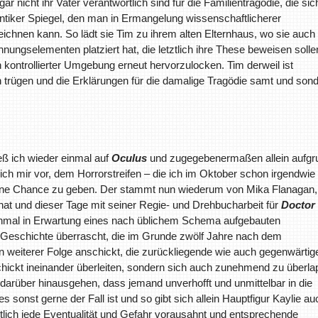
r nicht ihr Vater verantwortlich sind für die Familientragödie, die sic
antiker Spiegel, den man in Ermangelung wissenschaftlicherer
ichnen kann. So lädt sie Tim zu ihrem alten Elternhaus, wo sie auch
ungselementen platziert hat, die letztlich ihre These beweisen solle
 kontrollierter Umgebung erneut hervorzulocken. Tim derweil ist
hn trügen und die Erklärungen für die damalige Tragödie samt und son
ß ich wieder einmal auf
Oculus
und zugegebenermaßen allein aufgr
ich mir vor, dem Horrorstreifen – die ich im Oktober schon irgendwie
eine Chance zu geben. Der stammt nun wiederum von Mika Flanagan,
hat und dieser Tage mit seiner Regie- und Drehbucharbeit für
Doctor
einmal in Erwartung eines nach üblichem Schema aufgebauten
 Geschichte überrascht, die im Grunde zwölf Jahre nach dem
 in weiterer Folge anschickt, die zurückliegende wie auch gegenwärtig
schickt ineinander überleiten, sondern sich auch zunehmend zu überl
t darüber hinausgehen, dass jemand unverhofft und unmittelbar in die
onst gerne der Fall ist und so gibt sich allein Hauptfigur Kaylie au
lich jede Eventualität und Gefahr vorausahnt und entsprechende