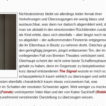
Nichtsdestotrotz bleibt sie allerdings leider fernab ihrer
Vorkehrungen und Überzeugungen ein wenig blass und
austauschbar, was dann nur dadurch abgemildert wird, 
man sie alsbald in den einsetzenden Rückblenden zusät
als Kind erlebt, dass sich ebenfalls – aber längst noch ni
so abgeklärt – der aufkommenden Finsternis entgegense
die ihr Elternhaus in Besitz zu nehmen droht. Gleiches gil
den geringfügig jüngeren, jüngst entlassenen Tim, der im
vorliegenden Fall von Brenton Thwaites verkörpert wird.
Überhaupt scheint der nicht seine beste Schaffensphase
gehabt zu haben, denn im Gegensatz zu beispielsweise
kurz darauf entstandenen
The Signal
wusste er mich s
schauspielerisch kaum wirklich zu überzeugen und wirkt
nsten ebenfalls charakterlich kaum etwas vorzuweisen hat, was
ehr im Schatten der resoluten Schwester agiert. Weit weniger zu meck
(
Feinde
) verkörperten Vater Alan und der von Katee Sackhoff (
Riddi
und zunehmend verstörender Darstellung zu überzeugen wissen.