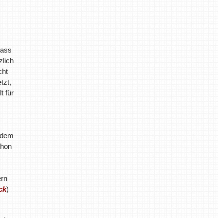
dass
zlich
cht
tzt,
t für
 dem
chon
ern
ck
)