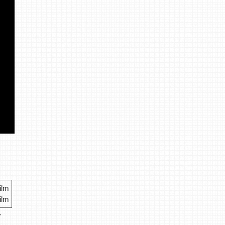
ilm
r