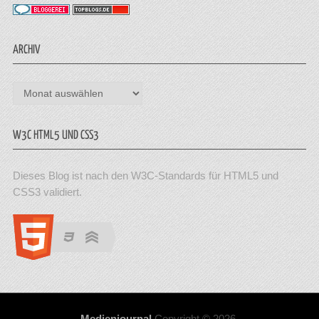
ARCHIV
Archiv
W3C HTML5 UND CSS3
Dieses Blog ist nach den W3C-Standards für HTML5 und
CSS3 validiert.
Medienjournal
Copyright © 2026.