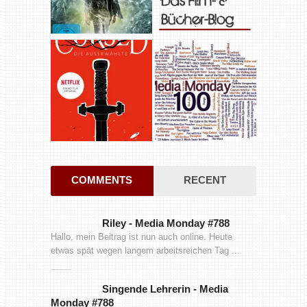
COMMENTS
RECENT
Riley
-
Media Monday #788
Hallo, mein Beitrag ist nun auch online. Heute
etwas spät wegen langem arbeitsreichen Tag ...
Singende Lehrerin
-
Media
Monday #788