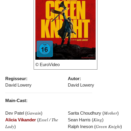
© EuroVideo
Regisseur:
Autor:
David Lowery
David Lowery
Main-Cast:
Gawain
Mother
Dev Patel (
)
Sarita Choudhury (
)
Essel / The
King
Alicia Vikander
(
Sean Harris (
)
Lady
Green Knight
)
Ralph Ineson (
)