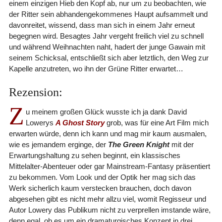
einem einzigen Hieb den Kopf ab, nur um zu beobachten, wie
der Ritter sein abhandengekommenes Haupt aufsammelt und
davonreitet, wissend, dass man sich in einem Jahr erneut
begegnen wird. Besagtes Jahr vergeht freilich viel zu schnell
und während Weihnachten naht, hadert der junge Gawain mit
seinem Schicksal, entschließt sich aber letztlich, den Weg zur
Kapelle anzutreten, wo ihn der Grüne Ritter erwartet…
Rezension:
Z
u meinem großen Glück wusste ich ja dank David
Lowerys
A Ghost Story
grob, was für eine Art Film mich
erwarten würde, denn ich kann und mag mir kaum ausmalen,
wie es jemandem erginge, der
The Green Knight
mit der
Erwartungshaltung zu sehen beginnt, ein klassisches
Mittelalter-Abenteuer oder gar Mainstream-Fantasy präsentiert
zu bekommen. Vom Look und der Optik her mag sich das
Werk sicherlich kaum verstecken brauchen, doch davon
abgesehen gibt es nicht mehr allzu viel, womit Regisseur und
Autor Lowery das Publikum nicht zu verprellen imstande wäre,
denn egal, ob es um ein dramaturgisches Konzept in drei