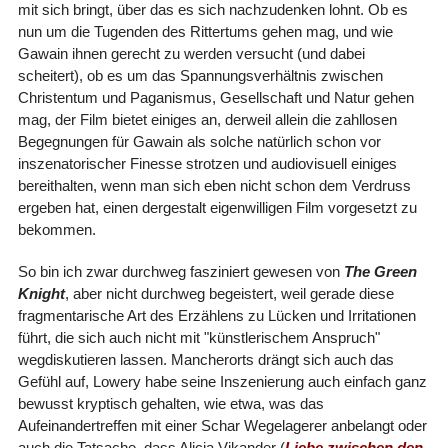
mit sich bringt, über das es sich nachzudenken lohnt. Ob es
nun um die Tugenden des Rittertums gehen mag, und wie
Gawain ihnen gerecht zu werden versucht (und dabei
scheitert), ob es um das Spannungsverhältnis zwischen
Christentum und Paganismus, Gesellschaft und Natur gehen
mag, der Film bietet einiges an, derweil allein die zahllosen
Begegnungen für Gawain als solche natürlich schon vor
inszenatorischer Finesse strotzen und audiovisuell einiges
bereithalten, wenn man sich eben nicht schon dem Verdruss
ergeben hat, einen dergestalt eigenwilligen Film vorgesetzt zu
bekommen.
So bin ich zwar durchweg fasziniert gewesen von
The Green
Knight
, aber nicht durchweg begeistert, weil gerade diese
fragmentarische Art des Erzählens zu Lücken und Irritationen
führt, die sich auch nicht mit "künstlerischem Anspruch"
wegdiskutieren lassen. Mancherorts drängt sich auch das
Gefühl auf, Lowery habe seine Inszenierung auch einfach ganz
bewusst kryptisch gehalten, wie etwa, was das
Aufeinandertreffen mit einer Schar Wegelagerer anbelangt oder
auch die Tatsache, dass Alicia Vikander (
Liebe zwischen den