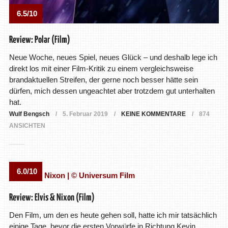
6.5/10
Review: Polar (Film)
Neue Woche, neues Spiel, neues Glück – und deshalb lege ich
direkt los mit einer Film-Kritik zu einem vergleichsweise
brandaktuellen Streifen, der gerne noch besser hätte sein
dürfen, mich dessen ungeachtet aber trotzdem gut unterhalten
hat.
Wulf Bengsch
5. Februar 2019
KEINE KOMMENTARE
874
ANSICHTEN
6.0/10
Review: Elvis & Nixon (Film)
Den Film, um den es heute gehen soll, hatte ich mir tatsächlich
einige Tage, bevor die ersten Vorwürfe in Richtung Kevin