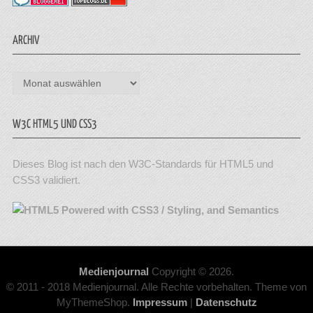
ARCHIV
Archiv
W3C HTML5 UND CSS3
Dieses Blog ist nach den W3C-Standards für HTML5 und
CSS3 validiert.
Medienjournal
Copyright © 2026.
© 2011 - 2018 Medienjournal. Alle Rechte vorbehalten. Theme von
MyThemeShop.
Impressum
|
Datenschutz