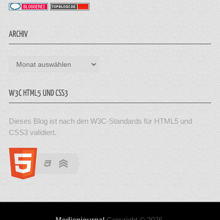
ARCHIV
Archiv
W3C HTML5 UND CSS3
Dieses Blog ist nach den W3C-Standards für HTML5 und
CSS3 validiert.
Medienjournal
Copyright © 2026.