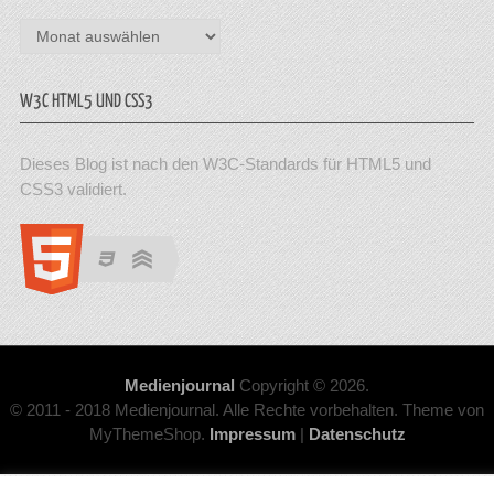
Archiv
W3C HTML5 UND CSS3
Dieses Blog ist nach den W3C-Standards für HTML5 und
CSS3 validiert.
Medienjournal
Copyright © 2026.
© 2011 - 2018 Medienjournal. Alle Rechte vorbehalten. Theme von
MyThemeShop.
Impressum
|
Datenschutz