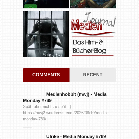
COMMENTS
RECENT
Medienhobbit (mwj)
-
Media
Monday #789
Spät, aber nicht zu spät ;-)
https://mwj2.wordpress.com/2026/08/10/media-
monday-789/
Ulrike
-
Media Monday #789