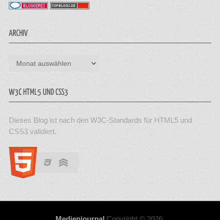
ARCHIV
Archiv
W3C HTML5 UND CSS3
Dieses Blog ist nach den W3C-Standards für HTML5 und
CSS3 validiert.
Medienjournal
Copyright © 2026.