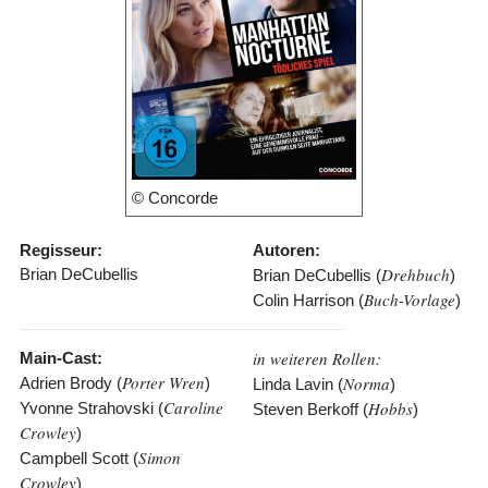
© Concorde
Regisseur:
Autoren:
Drehbuch
Brian DeCubellis
Brian DeCubellis (
)
Buch-Vorlage
Colin Harrison (
)
in weiteren Rollen:
Main-Cast:
Porter Wren
Norma
Adrien Brody (
)
Linda Lavin (
)
Caroline
Hobbs
Yvonne Strahovski (
Steven Berkoff (
)
Crowley
)
Simon
Campbell Scott (
Crowley
)