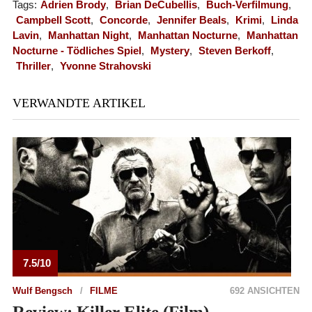
Tags:
Adrien Brody
,
Brian DeCubellis
,
Buch-Verfilmung
,
Campbell Scott
,
Concorde
,
Jennifer Beals
,
Krimi
,
Linda
Lavin
,
Manhattan Night
,
Manhattan Nocturne
,
Manhattan
Nocturne - Tödliches Spiel
,
Mystery
,
Steven Berkoff
,
Thriller
,
Yvonne Strahovski
VERWANDTE ARTIKEL
7.5/10
Wulf Bengsch
FILME
692 ANSICHTEN
Review: Killer Elite (Film)