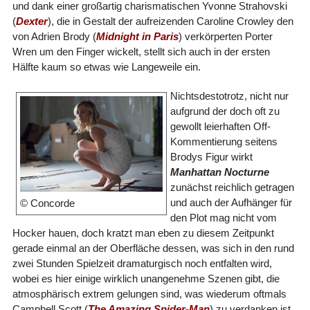
und dank einer großartig charismatischen Yvonne Strahovski
(
Dexter
), die in Gestalt der aufreizenden Caroline Crowley den
von Adrien Brody (
Midnight in Paris
) verkörperten Porter
Wren um den Finger wickelt, stellt sich auch in der ersten
Hälfte kaum so etwas wie Langeweile ein.
Nichtsdestotrotz, nicht nur
aufgrund der doch oft zu
gewollt leierhaften Off-
Kommentierung seitens
Brodys Figur wirkt
Manhattan Nocturne
zunächst reichlich getragen
und auch der Aufhänger für
© Concorde
den Plot mag nicht vom
Hocker hauen, doch kratzt man eben zu diesem Zeitpunkt
gerade einmal an der Oberfläche dessen, was sich in den rund
zwei Stunden Spielzeit dramaturgisch noch entfalten wird,
wobei es hier einige wirklich unangenehme Szenen gibt, die
atmosphärisch extrem gelungen sind, was wiederum oftmals
Campbell Scott (
The Amazing Spider-Man
) zu verdanken ist,