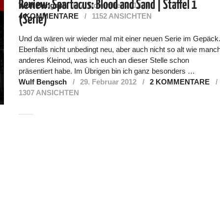
Review: Spartacus: Blood and Sand | Staffel 1
Wulf Bengsch
7. November 2012
4 KOMMENTARE
1152 ANSICHTEN
(Serie)
Und da wären wir wieder mal mit einer neuen Serie im Gepäck
Ebenfalls nicht unbedingt neu, aber auch nicht so alt wie manc
anderes Kleinod, was ich euch an dieser Stelle schon
präsentiert habe. Im Übrigen bin ich ganz besonders …
Wulf Bengsch
29. Februar 2012
2 KOMMENTARE
1307 ANSICHTEN