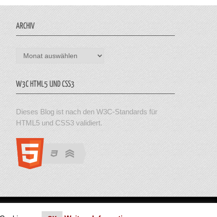
ARCHIV
Archiv
W3C HTML5 UND CSS3
Dieses Blog ist nach den W3C-Standards für
HTML5 und CSS3 validiert.
en. Theme von MyThemeShop.
Impressum
|
Datenschutz