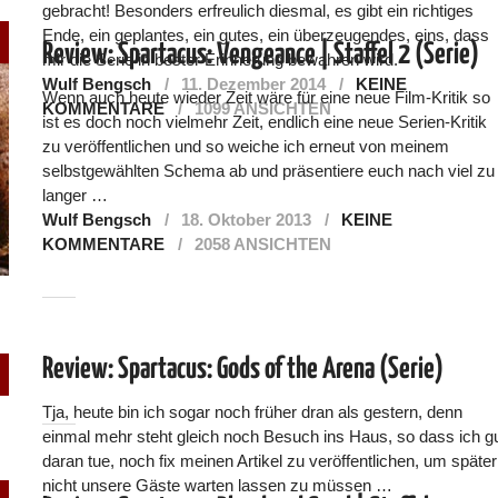
gebracht! Besonders erfreulich diesmal, es gibt ein richtiges
Ende, ein geplantes, ein gutes, ein überzeugendes, eins, dass
Review: Spartacus: Vengeance | Staffel 2 (Serie)
mir die Serie in bester Erinnerung bewahren wird.
Wulf Bengsch
11. Dezember 2014
KEINE
Wenn auch heute wieder Zeit wäre für eine neue Film-Kritik so
KOMMENTARE
1099 ANSICHTEN
ist es doch noch vielmehr Zeit, endlich eine neue Serien-Kritik
zu veröffentlichen und so weiche ich erneut von meinem
selbstgewählten Schema ab und präsentiere euch nach viel zu
langer …
Wulf Bengsch
18. Oktober 2013
KEINE
KOMMENTARE
2058 ANSICHTEN
Review: Spartacus: Gods of the Arena (Serie)
Tja, heute bin ich sogar noch früher dran als gestern, denn
einmal mehr steht gleich noch Besuch ins Haus, so dass ich g
daran tue, noch fix meinen Artikel zu veröffentlichen, um später
nicht unsere Gäste warten lassen zu müssen …