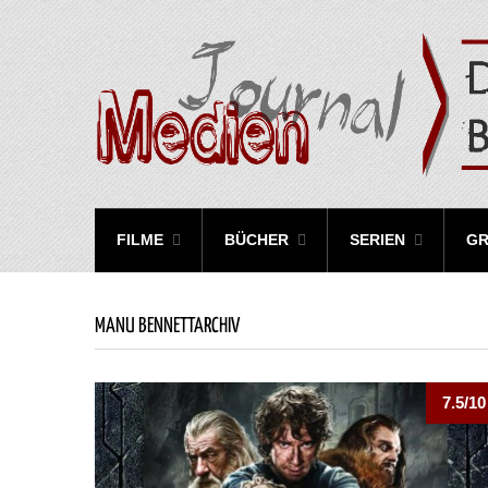
FILME
BÜCHER
SERIEN
GR
MANU BENNETTARCHIV
7.5/10