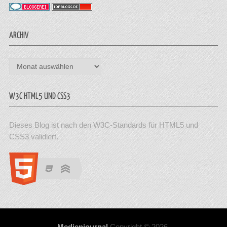
ARCHIV
Archiv
W3C HTML5 UND CSS3
Dieses Blog ist nach den W3C-Standards für HTML5 und
CSS3 validiert.
Medienjournal
Copyright © 2026.