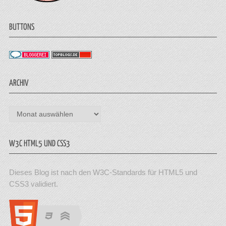
BUTTONS
ARCHIV
Archiv
W3C HTML5 UND CSS3
Dieses Blog ist nach den W3C-Standards für HTML5 und
CSS3 validiert.