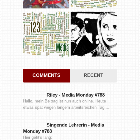
COMMENTS
RECENT
Riley
-
Media Monday #788
Hallo, mein Beitrag ist nun auch online. Heute
etwas spät wegen langem arbeitsreichen Tag ...
Singende Lehrerin
-
Media
Monday #788
Hier geht's lang: