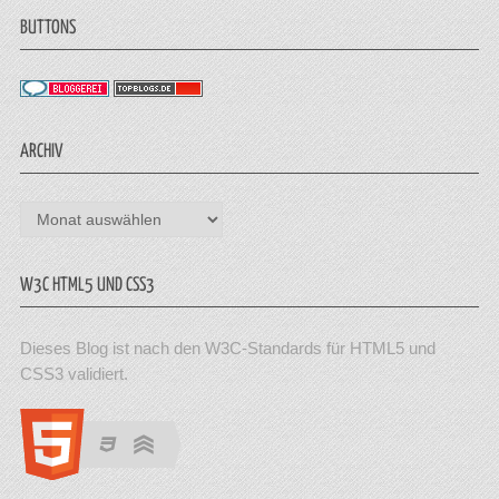
BUTTONS
ARCHIV
Archiv
W3C HTML5 UND CSS3
Dieses Blog ist nach den W3C-Standards für HTML5 und
CSS3 validiert.