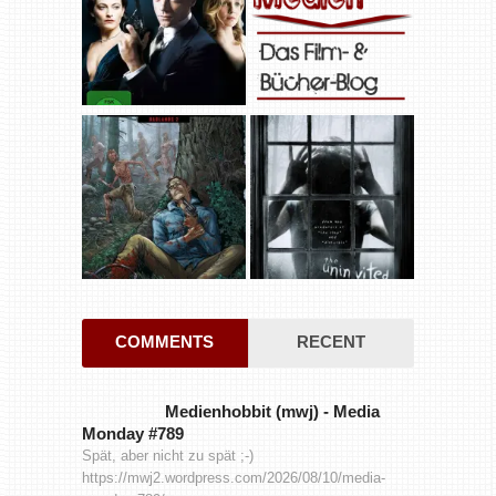
COMMENTS
RECENT
Medienhobbit (mwj)
-
Media
Monday #789
Spät, aber nicht zu spät ;-)
https://mwj2.wordpress.com/2026/08/10/media-