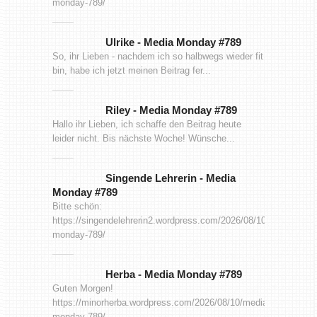
monday-789/
Ulrike
-
Media Monday #789
So, ihr Lieben - nachdem ich so halbwegs wieder fit
bin, habe ich jetzt meinen Beitrag fer...
Riley
-
Media Monday #789
Hallo ihr Lieben, ich schaffe den Beitrag heute
leider nicht. Bis nächste Woche! Wünsche...
Singende Lehrerin
-
Media
Monday #789
Bitte schön:
https://singendelehrerin2.wordpress.com/2026/08/10/media-
monday-789/
Herba
-
Media Monday #789
Guten Morgen!
https://minorherba.wordpress.com/2026/08/10/media-
monday-789/