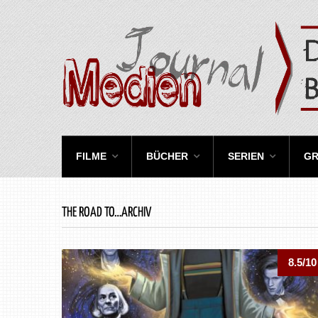
FILME
BÜCHER
SERIEN
GR
THE ROAD TO…ARCHIV
8.5/10