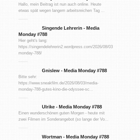
Hallo, mein Beitrag ist nun auch online. Heute
etwas spät wegen langem arbeitsreichen Tag ...
Singende Lehrerin
-
Media
Monday #788
Hier geht's lang:
https://singendelehrerin2.wordpress.com/2026/08/03/media-
monday-788/
Gnislew
-
Media Monday #788
Bitte sehr:
https://www.sneakfilm.de/2026/08/03/media-
monday-788-gutes-kino-die-odyssee-sc...
Ulrike
-
Media Monday #788
Einen wunderschönen guten Morgen - heute mit
zwei Filmen im Sonderangebot (so lange der Vo...
Wortman
-
Media Monday #788