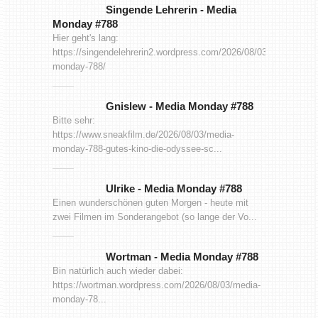
Singende Lehrerin
-
Media
Monday #788
Hier geht's lang:
https://singendelehrerin2.wordpress.com/2026/08/03/media-
monday-788/
Gnislew
-
Media Monday #788
Bitte sehr:
https://www.sneakfilm.de/2026/08/03/media-
monday-788-gutes-kino-die-odyssee-sc...
Ulrike
-
Media Monday #788
Einen wunderschönen guten Morgen - heute mit
zwei Filmen im Sonderangebot (so lange der Vo...
Wortman
-
Media Monday #788
Bin natürlich auch wieder dabei:
https://wortman.wordpress.com/2026/08/03/media-
monday-78...