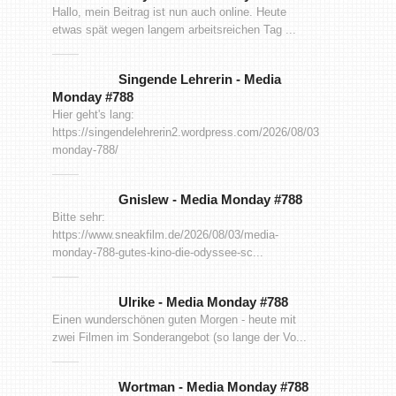
Hallo, mein Beitrag ist nun auch online. Heute
etwas spät wegen langem arbeitsreichen Tag ...
Singende Lehrerin
-
Media
Monday #788
Hier geht's lang:
https://singendelehrerin2.wordpress.com/2026/08/03/media-
monday-788/
Gnislew
-
Media Monday #788
Bitte sehr:
https://www.sneakfilm.de/2026/08/03/media-
monday-788-gutes-kino-die-odyssee-sc...
Ulrike
-
Media Monday #788
Einen wunderschönen guten Morgen - heute mit
zwei Filmen im Sonderangebot (so lange der Vo...
Wortman
-
Media Monday #788