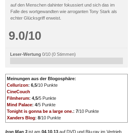
auf den Menschen dahinter fokussiert und sich das im
Falle des wortgewandten wie arroganten Tony Stark als
echter Glücksgriff erweist.
9.0/10
Leser-Wertung
0/10
(
0
Stimmen)
Meinungen aus der Blogosphäre:
Cellurizon
: 6,5
/10 Punkte
CineCouch
Filmherum
: 4,5
/5 Punkte
Mind Palace
: 4
/5 Punkte
Tonight is gonna be a large one.
: 7
/10 Punkte
Xanders Blog
: 8
/10 Punkte
Iron Man 3
ist am
04.10.13
auf DVD und Blu-ray im Vertrieb