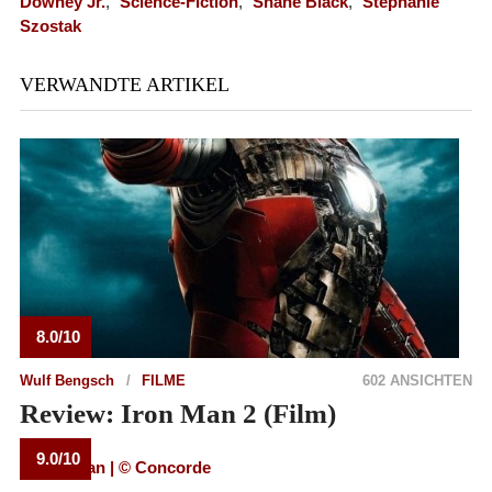
Downey Jr.
,
Science-Fiction
,
Shane Black
,
Stephanie
Szostak
VERWANDTE ARTIKEL
8.0/10
Wulf Bengsch
FILME
602 ANSICHTEN
Review: Iron Man 2 (Film)
9.0/10