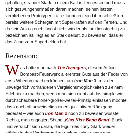
gehalten, strandet Stark in einem Kaff in Tennessee und muss
sich gezwungenermaßen daran machen, seinen letzten
verbliebenen Prototypen zu restaurieren, sind ihm schließlich
bereits weitere Schergen mit Superkräften auf den Fersen. Und
da sein Anzug noch längst nicht wieder als funktionstüchtig zu
bezeichnen ist, liegt es an Stark selbst, zu beweisen, dass er
das Zeug zum Superhelden hat.
Rezension:
W
as hätte man nach
The Avengers
, diesem Action-
Bombast-Feuerwerk allererster Güte aus der Feder von
Joss Whedon machen können, um
Iron Man 3
trotz der
unweigerlich vorhandenen Vergleichsmöglichkeiten zu einem
Erlebnis zu machen, wenn man sich nicht auf das simple wie
durchschaubare höher-größer-weiter-Prinzip einlassen möchte,
dass doch oft unweigerlich einen qualitativen Rückgang
bedeutet – wie auch
Iron Man 2
noch zu beweisen wusste:
Richtig, man engagiert Shane „
Kiss Kiss Bang Bang
“ Black
und versucht sich daran, die Figur des Tony Stark wieder
stärker in den Vordergrund zu rücken, wie er nach den