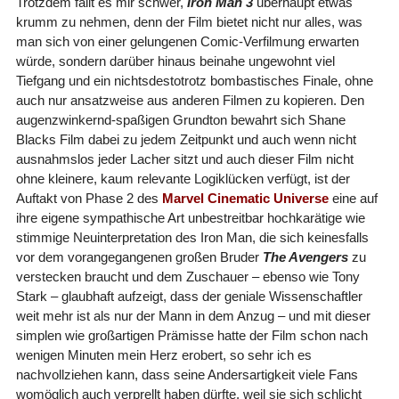
Trotzdem fällt es mir schwer,
Iron Man 3
überhaupt etwas
krumm zu nehmen, denn der Film bietet nicht nur alles, was
man sich von einer gelungenen Comic-Verfilmung erwarten
würde, sondern darüber hinaus beinahe ungewohnt viel
Tiefgang und ein nichtsdestotrotz bombastisches Finale, ohne
auch nur ansatzweise aus anderen Filmen zu kopieren. Den
augenzwinkernd-spaßigen Grundton bewahrt sich Shane
Blacks Film dabei zu jedem Zeitpunkt und auch wenn nicht
ausnahmslos jeder Lacher sitzt und auch dieser Film nicht
ohne kleinere, kaum relevante Logiklücken verfügt, ist der
Auftakt von Phase 2 des
Marvel Cinematic Universe
eine auf
ihre eigene sympathische Art unbestreitbar hochkarätige wie
stimmige Neuinterpretation des Iron Man, die sich keinesfalls
vor dem vorangegangenen großen Bruder
The Avengers
zu
verstecken braucht und dem Zuschauer – ebenso wie Tony
Stark – glaubhaft aufzeigt, dass der geniale Wissenschaftler
weit mehr ist als nur der Mann in dem Anzug – und mit dieser
simplen wie großartigen Prämisse hatte der Film schon nach
wenigen Minuten mein Herz erobert, so sehr ich es
nachvollziehen kann, dass seine Andersartigkeit viele Fans
womöglich auch verprellt haben dürfte, weil sie sich schlicht