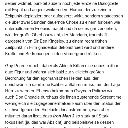
selber widmet, punktet zudem noch jede einzelne Dialogzeile
mit Esprit und augenzwinkerndem Humor, der zu keinem
Zeitpunkt deplatziert oder aufgesetzt wirkt, sondern stattdessen
die über zwei Stunden dauernde Chose zu einem furiosen wie
unterhaltsamen Erlebnis macht und da sei es gar verziehen,
wie der große Oberbösewicht, der Mandarin, traumhaft
dargestellt von Sir Ben Kingsley, zu einem recht frühen
Zeitpunkt im Film gnadenlos dekonstruiert wird und andere
Kräfte und Bedrohungen in den Vordergrund rücken.
Guy Pearce macht dabei als Aldrich Killian eine unbestreitbar
gute Figur und wächst sich bald zur vielleicht größten
Bedrohung für den egomanischen Helden aus, der
sprichwörtlich sämtliche Kaliber auffahren muss, um der Lage
Herr zu werden. Ebenso bekommen Gwyneth Paltrow wie
auch Don Cheadle durchaus die ihnen zustehende Screentime,
wenngleich sie zugegebenermaßen kaum über den Status der
stichwortgebenden Sidekicks hinauskommen, was aber
mitunter daran liegt, dass
Iron Man 3
so stark auf Stark
fokussiert (ja, das war Absicht) und beispielsweise dessen