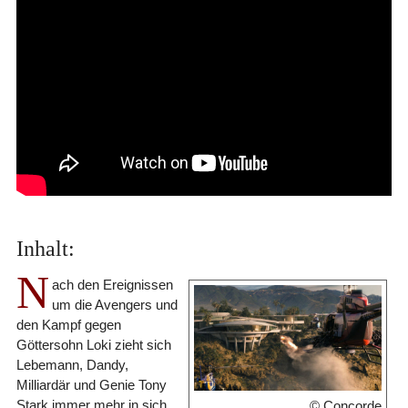
Inhalt:
N
ach den Ereignissen
um die Avengers und
den Kampf gegen
Göttersohn Loki zieht sich
Lebemann, Dandy,
Milliardär und Genie Tony
Stark immer mehr in sich
© Concorde