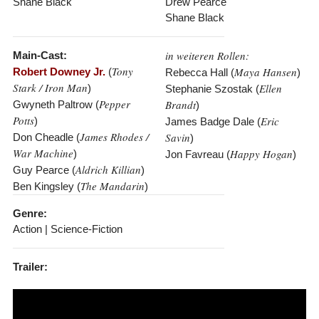
Shane Black
Drew Pearce
Shane Black
in weiteren Rollen:
Main-Cast:
Tony
Maya Hansen
Robert Downey Jr.
(
Rebecca Hall (
)
Stark / Iron Man
Ellen
)
Stephanie Szostak (
Pepper
Brandt
Gwyneth Paltrow (
)
Potts
Eric
)
James Badge Dale (
James Rhodes /
Savin
Don Cheadle (
)
War Machine
Happy Hogan
)
Jon Favreau (
)
Aldrich Killian
Guy Pearce (
)
The Mandarin
Ben Kingsley (
)
Genre:
Action | Science-Fiction
Trailer: