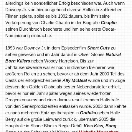
allerdings kein sonderlicher Erfolg beschieden war. Auch wenn
Downey Jr. von hier ausgehend diverse Rollen in zahlreichen
Filmen spielte, sollte es bis 1992 dauern, bis ihm seine
Verkörperung von Charlie Chaplin in der Biografie
Chaplin
seinen Durchbruch bescherte und ihm seine erste Oscar-
Nominierung einbrachte.
1993 war Downey Jr. in dem Episodenfilm
Short Cuts
zu
sehen gewesen und im Jahr darauf in Oliver Stones
Natural
Born Killers
neben Woody Harrelson. Bis zur
Jahrtausendwende war er noch in diversen kleineren wie
größeren Rollen zu sehen, bevor er ab dem Jahr 2000 Teil des
Casts der erfolgreichen Serie
Ally McBeal
wurde und im Zuge
dessen den Golden Globe als bester Nebendarsteller erhielt,
bevor er nur ein Jahr später wegen seines wiederholten
Drogenkonsums und einer daraus resultierenden Haftstrafe
von den Serienproduzenten entlassen wurde. 2003 dann kehrte
er nach mehreren Entzugstherapien in
Gothika
neben Halle
Berry auf die große Leinwand zurück, übernahm 2005 die
Hauptrolle in Shane Blacks Regie-Debüt
Kiss Kiss, Bang