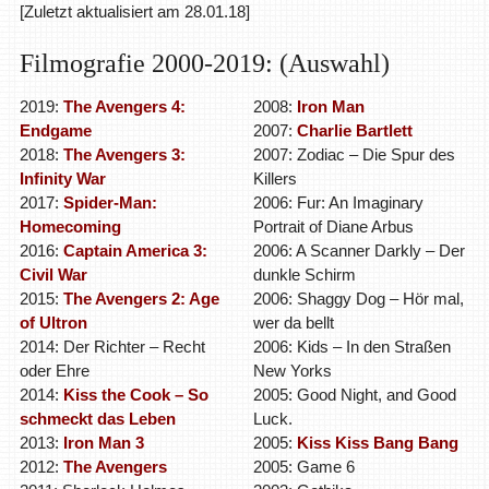
[Zuletzt aktualisiert am 28.01.18]
Filmografie 2000-2019: (Auswahl)
2019:
The Avengers 4:
2008:
Iron Man
Endgame
2007:
Charlie Bartlett
2018:
The Avengers 3:
2007: Zodiac – Die Spur des
Infinity War
Killers
2017:
Spider-Man:
2006: Fur: An Imaginary
Homecoming
Portrait of Diane Arbus
2016:
Captain America 3:
2006: A Scanner Darkly – Der
Civil War
dunkle Schirm
2015:
The Avengers 2: Age
2006: Shaggy Dog – Hör mal,
of Ultron
wer da bellt
2014: Der Richter – Recht
2006: Kids – In den Straßen
oder Ehre
New Yorks
2014:
Kiss the Cook – So
2005: Good Night, and Good
schmeckt das Leben
Luck.
2013:
Iron Man 3
2005:
Kiss Kiss Bang Bang
2012:
The Avengers
2005: Game 6