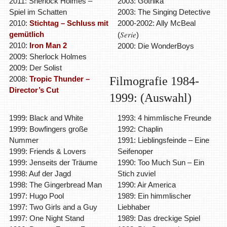
2011: Sherlock Holmes –
2003: Gothika
Spiel im Schatten
2003: The Singing Detective
2010:
Stichtag – Schluss mit
2000-2002: Ally McBeal
Serie
gemütlich
(
)
2010:
Iron Man 2
2000: Die WonderBoys
2009: Sherlock Holmes
2009: Der Solist
2008:
Tropic Thunder –
Filmografie 1984-
Director’s Cut
1999: (Auswahl)
1999: Black and White
1993: 4 himmlische Freunde
1999: Bowfingers große
1992: Chaplin
Nummer
1991: Lieblingsfeinde – Eine
1999: Friends & Lovers
Seifenoper
1999: Jenseits der Träume
1990: Too Much Sun – Ein
1998: Auf der Jagd
Stich zuviel
1998: The Gingerbread Man
1990: Air America
1997: Hugo Pool
1989: Ein himmlischer
1997: Two Girls and a Guy
Liebhaber
1997: One Night Stand
1989: Das dreckige Spiel