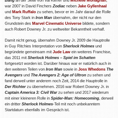
Bang
an der Seite von Val Kilmer und
Michelle Monaghan
,
war 2007 in David Finchers
Zodiac
neben
Jake Gyllenhaal
und
Mark Ruffalo
zu sehen, bevor er im Jahr darauf die Rolle
des Tony Stark in
Iron Man
übernahm, der nicht nur den
Grundstein des
Marvel Cinematic Universe
bildete, sondern
auch Robert Downey Jr. zu weltweiter Bekanntheit verhalf.
Damit nicht genug, übernahm Downey Jr. 2009 die Hauptrolle
in Guy Ritchies Interpretation von
Sherlock Holmes
und
begründete gemeinsam mit
Jude Law
ein weiteres Franchise,
das 2011 mit
Sherlock Holmes – Spiel im Schatten
fortgesetzt worden ist. Darüber hinaus war er natürlich auch in
den weiteren Teilen von
Iron Man
sowie in
Joss Whedons
The
Avengers
und
The Avengers 2: Age of Ultron
zu sehen und
fand derweil unter anderem noch Zeit, 2014 die Hauptrolle in
Der Richter
zu übernehmen. 2016 war Robert Downey Jr. in
Captain America 3: Civil War
zu sehen und 2017 wiederum
mit einer kleineren Rolle in
Spider-Man: Homecoming
, derweil
ein dritter
Sherlock Holmes
-Teil mit noch unbekanntem
Startdatum ebenfalls im Gespräch ist.