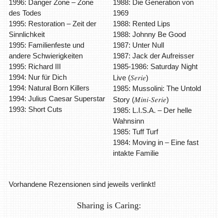
1996: Danger Zone – Zone
1988: Die Generation von
des Todes
1969
1995: Restoration – Zeit der
1988: Rented Lips
Sinnlichkeit
1988: Johnny Be Good
1995: Familienfeste und
1987: Unter Null
andere Schwierigkeiten
1987: Jack der Aufreisser
1995: Richard III
1985-1986: Saturday Night
Serie
1994: Nur für Dich
Live (
)
1994: Natural Born Killers
1985: Mussolini: The Untold
1994: Julius Caesar Superstar
Mini-Serie
Story (
)
1993: Short Cuts
1985: L.I.S.A. – Der helle
Wahnsinn
1985: Tuff Turf
1984: Moving in – Eine fast
intakte Familie
Vorhandene Rezensionen sind jeweils verlinkt!
Sharing is Caring: