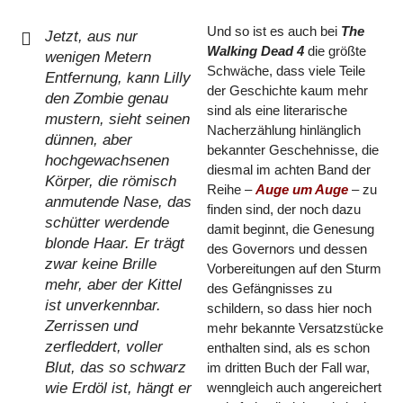
Und so ist es auch bei
The
Jetzt, aus nur
Walking Dead 4
die größte
wenigen Metern
Schwäche, dass viele Teile
Entfernung, kann Lilly
der Geschichte kaum mehr
den Zombie genau
sind als eine literarische
mustern, sieht seinen
Nacherzählung hinlänglich
dünnen, aber
bekannter Geschehnisse, die
hochgewachsenen
diesmal im achten Band der
Körper, die römisch
Reihe –
Auge um Auge
– zu
anmutende Nase, das
finden sind, der noch dazu
schütter werdende
damit beginnt, die Genesung
blonde Haar. Er trägt
des Governors und dessen
zwar keine Brille
Vorbereitungen auf den Sturm
mehr, aber der Kittel
des Gefängnisses zu
ist unverkennbar.
schildern, so dass hier noch
Zerrissen und
mehr bekannte Versatzstücke
zerfleddert, voller
enthalten sind, als es schon
Blut, das so schwarz
im dritten Buch der Fall war,
wie Erdöl ist, hängt er
wenngleich auch angereichert