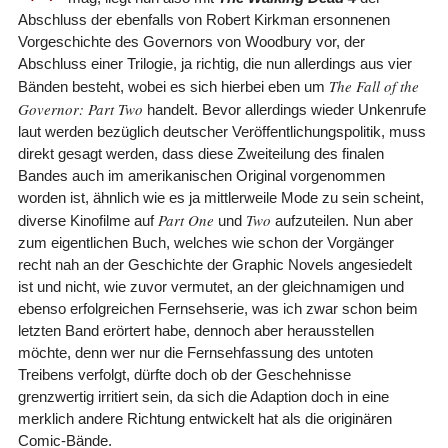
Abschluss der ebenfalls von Robert Kirkman ersonnenen
Vorgeschichte des Governors von Woodbury vor, der
Abschluss einer Trilogie, ja richtig, die nun allerdings aus vier
The Fall of the
Bänden besteht, wobei es sich hierbei eben um
Governor: Part Two
handelt. Bevor allerdings wieder Unkenrufe
laut werden bezüglich deutscher Veröffentlichungspolitik, muss
direkt gesagt werden, dass diese Zweiteilung des finalen
Bandes auch im amerikanischen Original vorgenommen
worden ist, ähnlich wie es ja mittlerweile Mode zu sein scheint,
Part One
Two
diverse Kinofilme auf
und
aufzuteilen. Nun aber
zum eigentlichen Buch, welches wie schon der Vorgänger
recht nah an der Geschichte der Graphic Novels angesiedelt
ist und nicht, wie zuvor vermutet, an der gleichnamigen und
ebenso erfolgreichen Fernsehserie, was ich zwar schon beim
letzten Band erörtert habe, dennoch aber herausstellen
möchte, denn wer nur die Fernsehfassung des untoten
Treibens verfolgt, dürfte doch ob der Geschehnisse
grenzwertig irritiert sein, da sich die Adaption doch in eine
merklich andere Richtung entwickelt hat als die originären
Comic-Bände.