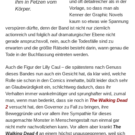
und oft detailreicher als in der
ihm in Fetzen vom
Vorlage, so dass man als
Körper.
Kenner der Graphic Novels
kaum so etwas wie Spannung
verspüren dürfte, denn der Band ist nicht nur ziemlich
actionreich und folglich auf dramaturgischer Ebene nicht
gerade anspruchsvoll, nein, auch die Todesfälle sind zu
erwarten und die größte Rätselei besteht darin, wann genau die
Tode in der Buchfassung eintreten werden.
Auch die Figur der Lilly Caul – die spätestens nach Genuss
dieses Bandes nun auch ein Gesicht hat, da klar wird, welche
Rolle sie schon in den Comics innehatte, büßt leider doch sehr
an Glaubwürdigkeit ein, schlichtweg dadurch, dass ihr
Verhalten immer wankelmütiger und sprunghafter wird, zumal
man, wenn man bedenkt, dass sie noch in
The Walking Dead
2
versucht hat, den Governor zu Fall zu bringen, ihre
Beweggründe und vor allem ihre Sympathie für dieses
ausgemachte Monster in Menschengestalt nun einmal gar
nicht mehr nachvollziehen kann. Vor allem aber krankt
The
Walking Dead 4
an einem höchst unausgegorenen, weil sich