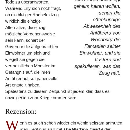
Tode zu überantworten.
geheim halten wollen,
Während Lilly sich noch fragt,
schürt die
ob ein blutiger Rachefeldzug
offenkundige
wirklich die einzige
Abwesenheit des
Alternative, die einzig
Anführers von
mögliche Vorgehensweise
Woodbury die
sein kann, schart der
Fantasien seiner
Governor die aufgebrachten
Einwohner, und sie
Einwohner um sich und
wiegelt sie gegen die
flüstern und
vermeintlichen Monster im
spekulieren, was das
Gefängnis auf, die ihren
Zeug hält.
Anführer auf so grauenvolle
Art entstellt haben.
Spätestens zu diesem Zeitpunkt ist jedem klar, dass es
unweigerlich zum Krieg kommen wird.
Rezension:
W
enn es auch schon wieder ein wenig seltsam anmuten
mag, liegt nun also mit
The Walking Dead 4
der