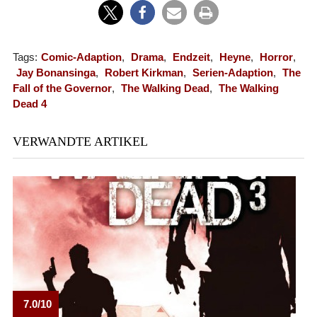
Tags:
Comic-Adaption
,
Drama
,
Endzeit
,
Heyne
,
Horror
,
Jay Bonansinga
,
Robert Kirkman
,
Serien-Adaption
,
The
Fall of the Governor
,
The Walking Dead
,
The Walking
Dead 4
VERWANDTE ARTIKEL
7.0/10