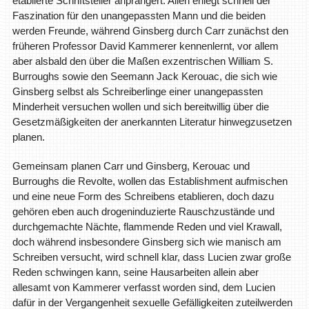
etablierte Schriftsteller anprangert. Allen erliegt schnell der
Faszination für den unangepassten Mann und die beiden
werden Freunde, während Ginsberg durch Carr zunächst den
früheren Professor David Kammerer kennenlernt, vor allem
aber alsbald den über die Maßen exzentrischen William S.
Burroughs sowie den Seemann Jack Kerouac, die sich wie
Ginsberg selbst als Schreiberlinge einer unangepassten
Minderheit versuchen wollen und sich bereitwillig über die
Gesetzmäßigkeiten der anerkannten Literatur hinwegzusetzen
planen.
Gemeinsam planen Carr und Ginsberg, Kerouac und
Burroughs die Revolte, wollen das Establishment aufmischen
und eine neue Form des Schreibens etablieren, doch dazu
gehören eben auch drogeninduzierte Rauschzustände und
durchgemachte Nächte, flammende Reden und viel Krawall,
doch während insbesondere Ginsberg sich wie manisch am
Schreiben versucht, wird schnell klar, dass Lucien zwar große
Reden schwingen kann, seine Hausarbeiten allein aber
allesamt von Kammerer verfasst worden sind, dem Lucien
dafür in der Vergangenheit sexuelle Gefälligkeiten zuteilwerden