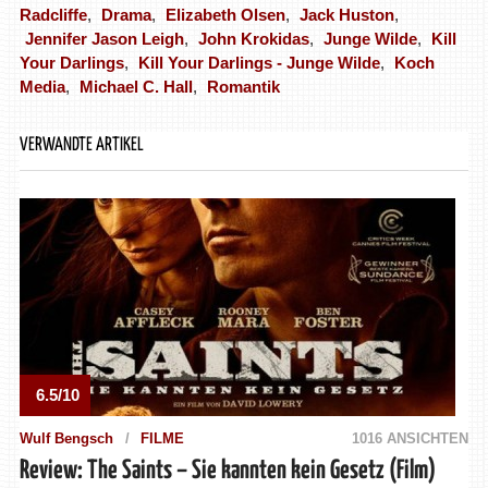
Radcliffe
,
Drama
,
Elizabeth Olsen
,
Jack Huston
,
Jennifer Jason Leigh
,
John Krokidas
,
Junge Wilde
,
Kill
Your Darlings
,
Kill Your Darlings - Junge Wilde
,
Koch
Media
,
Michael C. Hall
,
Romantik
VERWANDTE ARTIKEL
6.5/10
Wulf Bengsch
FILME
1016 ANSICHTEN
Review: The Saints – Sie kannten kein Gesetz (Film)