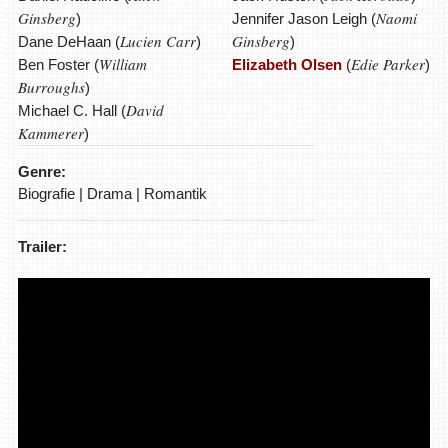
Ginsberg
Naomi
)
Jennifer Jason Leigh (
Lucien Carr
Ginsberg
Dane DeHaan (
)
)
William
Edie Parker
Ben Foster (
Elizabeth Olsen
(
)
Burroughs
)
David
Michael C. Hall (
Kammerer
)
Genre:
Biografie | Drama | Romantik
Trailer: