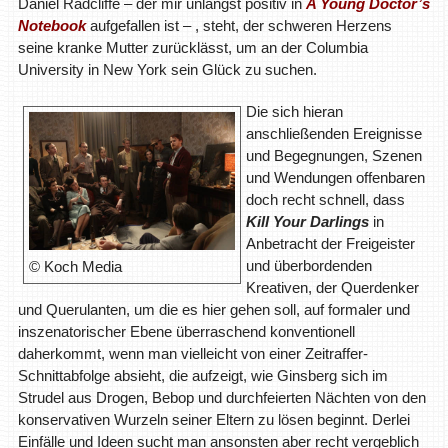
Daniel Radcliffe – der mir unlängst positiv in
A Young Doctor’s
Notebook
aufgefallen ist – , steht, der schweren Herzens
seine kranke Mutter zurücklässt, um an der Columbia
University in New York sein Glück zu suchen.
Die sich hieran
anschließenden Ereignisse
und Begegnungen, Szenen
und Wendungen offenbaren
doch recht schnell, dass
Kill Your Darlings
in
Anbetracht der Freigeister
und überbordenden
© Koch Media
Kreativen, der Querdenker
und Querulanten, um die es hier gehen soll, auf formaler und
inszenatorischer Ebene überraschend konventionell
daherkommt, wenn man vielleicht von einer Zeitraffer-
Schnittabfolge absieht, die aufzeigt, wie Ginsberg sich im
Strudel aus Drogen, Bebop und durchfeierten Nächten von den
konservativen Wurzeln seiner Eltern zu lösen beginnt. Derlei
Einfälle und Ideen sucht man ansonsten aber recht vergeblich