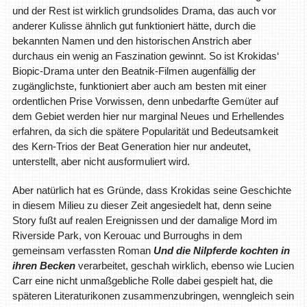
und der Rest ist wirklich grundsolides Drama, das auch vor
anderer Kulisse ähnlich gut funktioniert hätte, durch die
bekannten Namen und den historischen Anstrich aber
durchaus ein wenig an Faszination gewinnt. So ist Krokidas‘
Biopic-Drama unter den Beatnik-Filmen augenfällig der
zugänglichste, funktioniert aber auch am besten mit einer
ordentlichen Prise Vorwissen, denn unbedarfte Gemüter auf
dem Gebiet werden hier nur marginal Neues und Erhellendes
erfahren, da sich die spätere Popularität und Bedeutsamkeit
des Kern-Trios der Beat Generation hier nur andeutet,
unterstellt, aber nicht ausformuliert wird.
Aber natürlich hat es Gründe, dass Krokidas seine Geschichte
in diesem Milieu zu dieser Zeit angesiedelt hat, denn seine
Story fußt auf realen Ereignissen und der damalige Mord im
Riverside Park, von Kerouac und Burroughs in dem
gemeinsam verfassten Roman
Und die Nilpferde kochten in
ihren Becken
verarbeitet, geschah wirklich, ebenso wie Lucien
Carr eine nicht unmaßgebliche Rolle dabei gespielt hat, die
späteren Literaturikonen zusammenzubringen, wenngleich sein