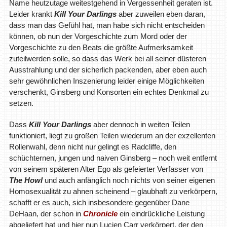
Name heutzutage weitestgehend in Vergessenheit geraten ist.
Leider krankt
Kill Your Darlings
aber zuweilen eben daran,
dass man das Gefühl hat, man habe sich nicht entscheiden
können, ob nun der Vorgeschichte zum Mord oder der
Vorgeschichte zu den Beats die größte Aufmerksamkeit
zuteilwerden solle, so dass das Werk bei all seiner düsteren
Ausstrahlung und der sicherlich packenden, aber eben auch
sehr gewöhnlichen Inszenierung leider einige Möglichkeiten
verschenkt, Ginsberg und Konsorten ein echtes Denkmal zu
setzen.
Dass
Kill Your Darlings
aber dennoch in weiten Teilen
funktioniert, liegt zu großen Teilen wiederum an der exzellenten
Rollenwahl, denn nicht nur gelingt es Radcliffe, den
schüchternen, jungen und naiven Ginsberg – noch weit entfernt
von seinem späteren Alter Ego als gefeierter Verfasser von
The Howl
und auch anfänglich noch nichts von seiner eigenen
Homosexualität zu ahnen scheinend – glaubhaft zu verkörpern,
schafft er es auch, sich insbesondere gegenüber Dane
DeHaan, der schon in
Chronicle
ein eindrückliche Leistung
abgeliefert hat und hier nun Lucien Carr verkörpert, der den