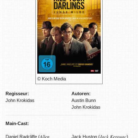
© Koch Media
Regisseur:
Autoren:
John Krokidas
Austin Bunn
John Krokidas
Main-Cast:
Allen
Jack Kerouac
Daniel Radcliffe (
Jack Huston (
)