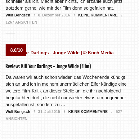
schneller als ich. Macht aber nichts, ich erzähle euch jetzt
trotzdem gerne, wie mir der Film denn so gefallen hat.
Wulf Bengsch
8. Dezember 2016
KEINE KOMMENTARE
1267 ANSICHTEN
8.0/10
Review: Kill Your Darlings – Junge Wilde (Film)
Da wären wir auch schon wieder, das Wochenende kündigt
sich an und ich in meinem unermüdlichen Eifer kündige eine
weitere Film-Kritik an dieser Stelle an, die ihr nachfolgend
begutachten dürft, die nicht nur wieder etwas umfangreicher
ausgefallen ist, sondern zu …
Wulf Bengsch
31. Juli 2015
KEINE KOMMENTARE
527
ANSICHTEN