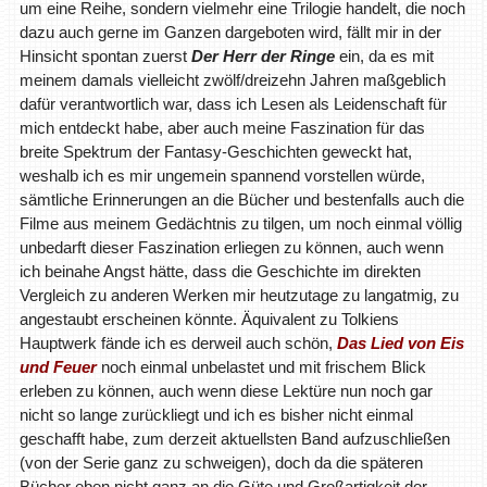
um eine Reihe, sondern vielmehr eine Trilogie handelt, die noch
dazu auch gerne im Ganzen dargeboten wird, fällt mir in der
Hinsicht spontan zuerst
Der Herr der Ringe
ein, da es mit
meinem damals vielleicht zwölf/dreizehn Jahren maßgeblich
dafür verantwortlich war, dass ich Lesen als Leidenschaft für
mich entdeckt habe, aber auch meine Faszination für das
breite Spektrum der Fantasy-Geschichten geweckt hat,
weshalb ich es mir ungemein spannend vorstellen würde,
sämtliche Erinnerungen an die Bücher und bestenfalls auch die
Filme aus meinem Gedächtnis zu tilgen, um noch einmal völlig
unbedarft dieser Faszination erliegen zu können, auch wenn
ich beinahe Angst hätte, dass die Geschichte im direkten
Vergleich zu anderen Werken mir heutzutage zu langatmig, zu
angestaubt erscheinen könnte. Äquivalent zu Tolkiens
Hauptwerk fände ich es derweil auch schön,
Das Lied von Eis
und Feuer
noch einmal unbelastet und mit frischem Blick
erleben zu können, auch wenn diese Lektüre nun noch gar
nicht so lange zurückliegt und ich es bisher nicht einmal
geschafft habe, zum derzeit aktuellsten Band aufzuschließen
(von der Serie ganz zu schweigen), doch da die späteren
Bücher eben nicht ganz an die Güte und Großartigkeit der