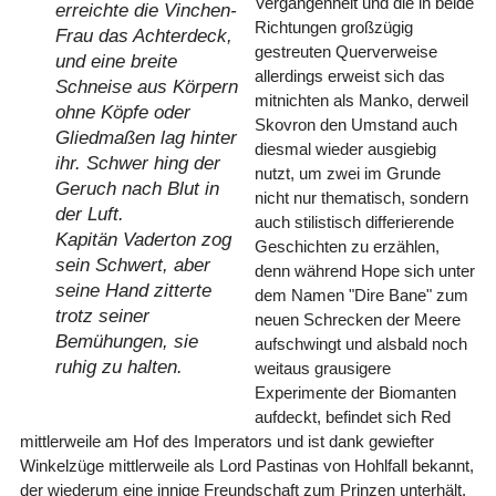
Vergangenheit und die in beide
erreichte die Vinchen-
Richtungen großzügig
Frau das Achterdeck,
gestreuten Querverweise
und eine breite
allerdings erweist sich das
Schneise aus Körpern
mitnichten als Manko, derweil
ohne Köpfe oder
Skovron den Umstand auch
Gliedmaßen lag hinter
diesmal wieder ausgiebig
ihr. Schwer hing der
nutzt, um zwei im Grunde
Geruch nach Blut in
nicht nur thematisch, sondern
der Luft.
auch stilistisch differierende
Kapitän Vaderton zog
Geschichten zu erzählen,
sein Schwert, aber
denn während Hope sich unter
seine Hand zitterte
dem Namen "Dire Bane" zum
trotz seiner
neuen Schrecken der Meere
Bemühungen, sie
aufschwingt und alsbald noch
ruhig zu halten.
weitaus grausigere
Experimente der Biomanten
aufdeckt, befindet sich Red
mittlerweile am Hof des Imperators und ist dank gewiefter
Winkelzüge mittlerweile als Lord Pastinas von Hohlfall bekannt,
der wiederum eine innige Freundschaft zum Prinzen unterhält,