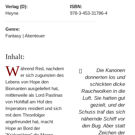
Verlag (D):
ISBN:
Heyne
978-3-453-31786-4
Genre:
Fantasy | Abenteuer
Inhalt:
W
ährend Red, nachdem
Die Kanonen
er sich zugunsten des
donnerten los und
Lebens von Hope den
schickten dicke
Biomanten ausgeliefert hat,
Rauchwolken in die
mittlerweile als Lord Pastinas
Luft. Sie hatten gut
von Hohlfall am Hof des
gezielt, und der
Imperators residiert und sich
Schuss traf das sich
mit dem Thronfolger
nähernde Schiff vor
angefreundet hat, macht
den Bug. Aber statt
Hope an Bord der
Zeichen der
"Krakenjäger" die Meere