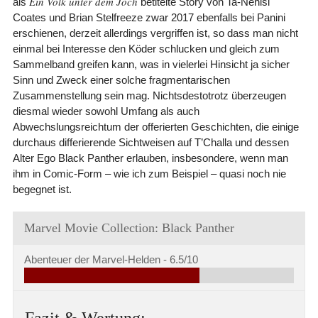
Ein Volk unter dem Joch
als
betitelte Story von Ta-Nehisi
Coates und Brian Stelfreeze zwar 2017 ebenfalls bei Panini
erschienen, derzeit allerdings vergriffen ist, so dass man nicht
einmal bei Interesse den Köder schlucken und gleich zum
Sammelband greifen kann, was in vielerlei Hinsicht ja sicher
Sinn und Zweck einer solche fragmentarischen
Zusammenstellung sein mag. Nichtsdestotrotz überzeugen
diesmal wieder sowohl Umfang als auch
Abwechslungsreichtum der offerierten Geschichten, die einige
durchaus differierende Sichtweisen auf T’Challa und dessen
Alter Ego Black Panther erlauben, insbesondere, wenn man
ihm in Comic-Form – wie ich zum Beispiel – quasi noch nie
begegnet ist.
Marvel Movie Collection: Black Panther
Abenteuer der Marvel-Helden -
6.5/10
Fazit & Wertung: