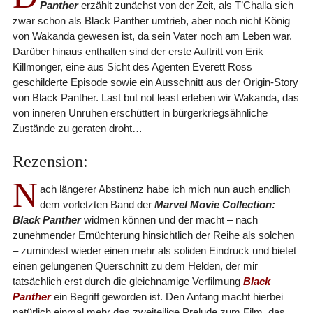
Panther
erzählt zunächst von der Zeit, als T’Challa sich
zwar schon als Black Panther umtrieb, aber noch nicht König
von Wakanda gewesen ist, da sein Vater noch am Leben war.
Darüber hinaus enthalten sind der erste Auftritt von Erik
Killmonger, eine aus Sicht des Agenten Everett Ross
geschilderte Episode sowie ein Ausschnitt aus der Origin-Story
von Black Panther. Last but not least erleben wir Wakanda, das
von inneren Unruhen erschüttert in bürgerkriegsähnliche
Zustände zu geraten droht…
Rezension:
N
ach längerer Abstinenz habe ich mich nun auch endlich
dem vorletzten Band der
Marvel Movie Collection:
Black Panther
widmen können und der macht – nach
zunehmender Ernüchterung hinsichtlich der Reihe als solchen
– zumindest wieder einen mehr als soliden Eindruck und bietet
einen gelungenen Querschnitt zu dem Helden, der mir
tatsächlich erst durch die gleichnamige Verfilmung
Black
Panther
ein Begriff geworden ist. Den Anfang macht hierbei
natürlich einmal mehr das zweiteilige Prelude zum Film, das