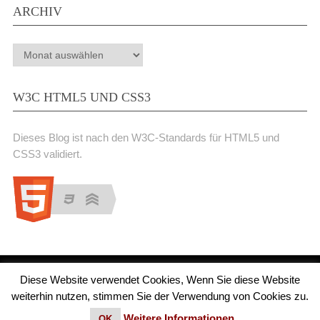
ARCHIV
Archiv
W3C HTML5 UND CSS3
Dieses Blog ist nach den W3C-Standards für HTML5 und
CSS3 validiert.
Diese Website verwendet Cookies, Wenn Sie diese Website
Medienjournal
Copyright © 2026.
weiterhin nutzen, stimmen Sie der Verwendung von Cookies zu.
© 2011 - 2018 Medienjournal. Alle Rechte vorbehalten. Theme von
MyThemeShop.
Impressum
|
Datenschutz
Weitere Informationen
OK