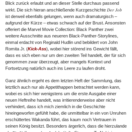
Blick zurück erlaubt und an dieser Stelle durchaus passend
Der Job
wirkt. Die sich hieran anschließende Kurzgeschichte
ist derweil ebenfalls gelungen, wenn auch dramaturgisch –
aufgrund der Kürze – etwas schwach auf der Brust. Ansonsten
offeriert die
Marvel Movie Collection: Black Panther
zwei
weitere Ausschnitte aus neueren Black-Panther-Storylines,
einmal erdacht von Reginald Hudlin und bebildert von John
Romita Jr. (
Kick-Ass
), wobei hier störend ins Gewicht fällt,
dass es sich eben nur um den zweiten Teil handelt, der für sich
genommen zwar überzeugt, aber mangels Kontext und
Fortsetzung natürlich auch ins Leere zu laufen droht.
Ganz ähnlich ergeht es dem letzten Heft der Sammlung, das
letztlich auch nur als Appetithappen betrachtet werden kann,
wobei es sich hier wenigstens um die erste Ausgabe einer
neuen Heftreihe handelt, was irritierenderweise aber nicht
verhindert, dass ich mich ziemlich in die Geschichte
hineingeworfen gefühlt habe, die unmittelbar in ein von Unruhen
erschüttertes Wakanda führt, das kaum noch Vertrauen in
seinen König besitzt. Besonders ärgerlich, dass die hierzulande