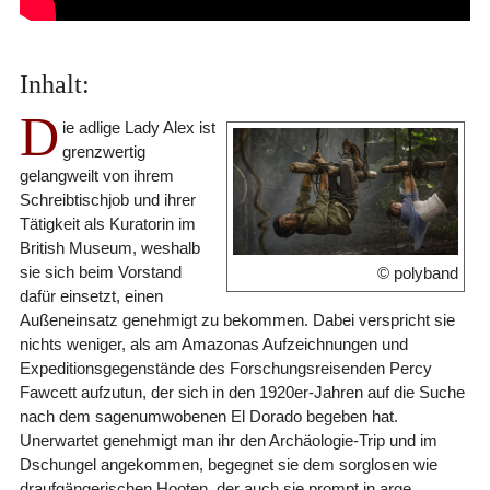
Inhalt:
D
ie adlige Lady Alex ist
grenzwertig
gelangweilt von ihrem
Schreibtischjob und ihrer
Tätigkeit als Kuratorin im
British Museum, weshalb
sie sich beim Vorstand
© polyband
dafür einsetzt, einen
Außeneinsatz genehmigt zu bekommen. Dabei verspricht sie
nichts weniger, als am Amazonas Aufzeichnungen und
Expeditionsgegenstände des Forschungsreisenden Percy
Fawcett aufzutun, der sich in den 1920er-Jahren auf die Suche
nach dem sagenumwobenen El Dorado begeben hat.
Unerwartet genehmigt man ihr den Archäologie-Trip und im
Dschungel angekommen, begegnet sie dem sorglosen wie
draufgängerischen Hooten, der auch sie prompt in arge