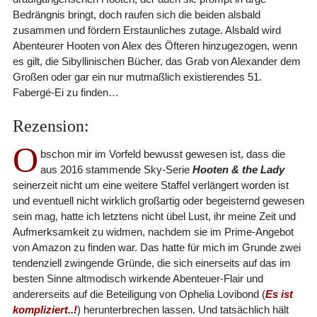
Bedrängnis bringt, doch raufen sich die beiden alsbald
zusammen und fördern Erstaunliches zutage. Alsbald wird
Abenteurer Hooten von Alex des Öfteren hinzugezogen, wenn
es gilt, die Sibyllinischen Bücher, das Grab von Alexander dem
Großen oder gar ein nur mutmaßlich existierendes 51.
Fabergé-Ei zu finden…
Rezension:
O
bschon mir im Vorfeld bewusst gewesen ist, dass die
aus 2016 stammende Sky-Serie
Hooten & the Lady
seinerzeit nicht um eine weitere Staffel verlängert worden ist
und eventuell nicht wirklich großartig oder begeisternd gewesen
sein mag, hatte ich letztens nicht übel Lust, ihr meine Zeit und
Aufmerksamkeit zu widmen, nachdem sie im Prime-Angebot
von Amazon zu finden war. Das hatte für mich im Grunde zwei
tendenziell zwingende Gründe, die sich einerseits auf das im
besten Sinne altmodisch wirkende Abenteuer-Flair und
andererseits auf die Beteiligung von Ophelia Lovibond (
Es ist
kompliziert..!
) herunterbrechen lassen. Und tatsächlich hält