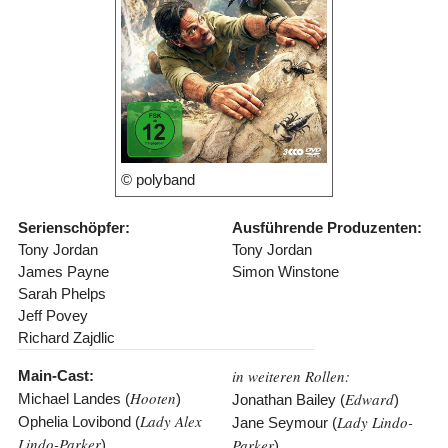
© polyband
Serienschöpfer:
Ausführende Produzenten:
Tony Jordan
Tony Jordan
James Payne
Simon Winstone
Sarah Phelps
Jeff Povey
Richard Zajdlic
in weiteren Rollen:
Main-Cast:
Hooten
Edward
Michael Landes (
)
Jonathan Bailey (
)
Lady Alex
Lady Lindo-
Ophelia Lovibond (
Jane Seymour (
Lindo-Parker
Parker
)
)