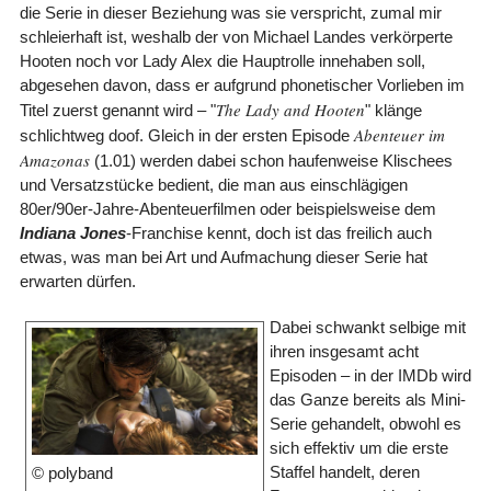
die Serie in dieser Beziehung was sie verspricht, zumal mir
schleierhaft ist, weshalb der von Michael Landes verkörperte
Hooten noch vor Lady Alex die Hauptrolle innehaben soll,
abgesehen davon, dass er aufgrund phonetischer Vorlieben im
The Lady and Hooten
Titel zuerst genannt wird – "
" klänge
Abenteuer im
schlichtweg doof. Gleich in der ersten Episode
Amazonas
(1.01) werden dabei schon haufenweise Klischees
und Versatzstücke bedient, die man aus einschlägigen
80er/90er-Jahre-Abenteuerfilmen oder beispielsweise dem
Indiana Jones
-Franchise kennt, doch ist das freilich auch
etwas, was man bei Art und Aufmachung dieser Serie hat
erwarten dürfen.
Dabei schwankt selbige mit
ihren insgesamt acht
Episoden – in der IMDb wird
das Ganze bereits als Mini-
Serie gehandelt, obwohl es
sich effektiv um die erste
Staffel handelt, deren
© polyband