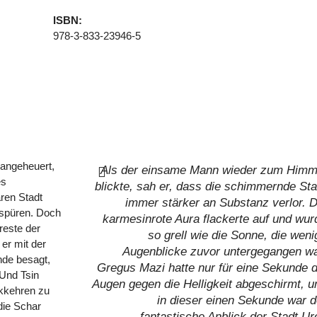
ISBN:
978-3-833-23946-5
 angeheuert,
Als der einsame Mann wieder zum Himm
es
blickte, sah er, dass die schimmernde Sta
ren Stadt
immer stärker an Substanz verlor. D
uspüren. Doch
karmesinrote Aura flackerte auf und wur
rreste der
so grell wie die Sonne, die weni
er mit der
Augenblicke zuvor untergegangen wa
nde besagt,
Gregus Mazi hatte nur für eine Sekunde d
Und Tsin
Augen gegen die Helligkeit abgeschirmt, u
ckkehren zu
in dieser einen Sekunde war d
die Schar
fantastische Anblick der Stadt Ur