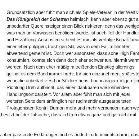
Grundsätzlich aber fühlt man sich als Spiele-Veteran in der Welt 
Das Königreich der Schatten
heimisch, kann aber ebenso gut a
unbedarfter Quereinsteiger einen Blick riskieren, denn das wenige
was man an Vorwissen benötigen würde, ist auch Teil der Handlu
und Erzählung. Ansonsten scheint es mir, als verfolge Knaak bew
einen eher pulpigen, trashigen Stil, was in dem Fall mitnichten
abwertend gemeint ist. Doch wer ansonsten klassische High Fan
konsumiert, könnte sich dann doch eher schwer tun, hiermit war
werden. Nach dem eher mäßig mitreißenden Einstieg allerdings
gelingt es dem Band immer mehr, für sich einzunehmen, spätest
wenn die unbedarfte Schar Söldner nebst hochnäsigem Vizjerei i
Richtung Ureh aufbricht, das einen dankbaren wie lohnenden
Handlungsort darstellt. Vor allem aber fühlt man sich mit jeder
weiteren Seite dem anfänglich nur rudimentär ausgearbeiteten
Protagonisten Kentril Dumon mehr und mehr verbunden, auch w
esitzt bei der Tatsache, dass in Ureh etwas ganz und gar nicht mit
ak aber passende Erklärungen und es ändert zudem nichts daran, das