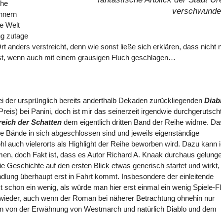
che
verschwunde
hnern
e Welt
ng zutage
Ort anders verstreicht, denn wie sonst ließe sich erklären, dass nicht 
st, wenn auch mit einem grausigen Fluch geschlagen…
i der ursprünglich bereits anderthalb Dekaden zurückliegenden
Diab
is) bei Panini, doch ist mir das seinerzeit irgendwie durchgerutscht
eich der Schatten
dem eigentlich dritten Band der Reihe widme. Da
ie Bände in sich abgeschlossen sind und jeweils eigenständige
l auch vielerorts als Highlight der Reihe beworben wird. Dazu kann 
men, doch Fakt ist, dass es Autor Richard A. Knaak durchaus gelung
die Geschichte auf den ersten Blick etwas generisch startet und wirkt,
dlung überhaupt erst in Fahrt kommt. Insbesondere der einleitende
schon ein wenig, als würde man hier erst einmal ein wenig Spiele-Fl
 wieder, auch wenn der Roman bei näherer Betrachtung ohnehin nur
an von der Erwähnung von Westmarch und natürlich Diablo und dem