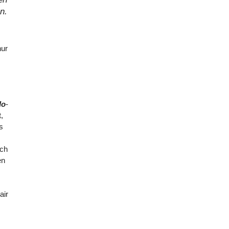
n.
nur
lo
-
,
s
ich
en
air