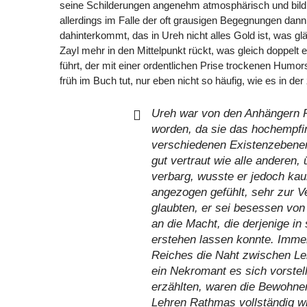
seine Schilderungen angenehm atmosphärisch und bildha
allerdings im Falle der oft grausigen Begegnungen dan
dahinterkommt, das in Ureh nicht alles Gold ist, was g
Zayl mehr in den Mittelpunkt rückt, was gleich doppelt e
führt, der mit einer ordentlichen Prise trockenen Humo
früh im Buch tut, nur eben nicht so häufig, wie es in der 
Ureh war von den Anhängern 
worden, da sie das hochempfi
verschiedenen Existenzebenen
gut vertraut wie alle anderen,
verbarg, wusste er jedoch ka
angezogen gefühlt, sehr zur V
glaubten, er sei besessen vo
an die Macht, die derjenige in
erstehen lassen konnte. Imme
Reiches die Naht zwischen Leb
ein Nekromant es sich vorste
erzählten, waren die Bewohne
Lehren Rathmas vollständig w