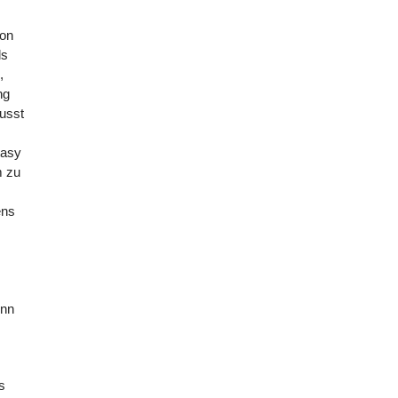
von
ls
,
ng
usst
tasy
m zu
ens
n
enn
s