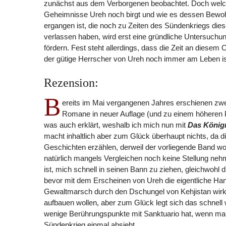
zunächst aus dem Verborgenen beobachtet. Doch wel
Geheimnisse Ureh noch birgt und wie es dessen Bewo
ergangen ist, die noch zu Zeiten des Sündenkriegs dies
verlassen haben, wird erst eine gründliche Untersuchu
fördern. Fest steht allerdings, dass die Zeit an diesem 
der gütige Herrscher von Ureh noch immer am Leben i
Rezension:
B
ereits im Mai vergangenen Jahres erschienen zwe
Romane in neuer Auflage (und zu einem höheren Pre
was auch erklärt, weshalb ich mich nun mit
Das Königr
macht inhaltlich aber zum Glück überhaupt nichts, da d
Geschichten erzählen, derweil der vorliegende Band woh
natürlich mangels Vergleichen noch keine Stellung neh
ist, mich schnell in seinen Bann zu ziehen, gleichwohl 
bevor mit dem Erscheinen von Ureh die eigentliche Han
Gewaltmarsch durch den Dschungel von Kehjistan wirkt 
aufbauen wollen, aber zum Glück legt sich das schnell
wenige Berührungspunkte mit Sanktuario hat, wenn m
Sündenkrieg einmal absieht.