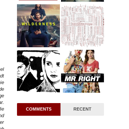
el
dt
ie
de
ge
r.
ie
COMMENTS
RECENT
nd
er
eh