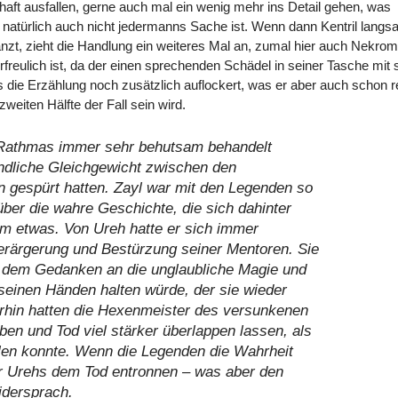
ft ausfallen, gerne auch mal ein wenig mehr ins Detail gehen, was
n natürlich auch nicht jedermanns Sache ist. Wenn dann Kentril lang
länzt, zieht die Handlung ein weiteres Mal an, zumal hier auch Nekro
rfreulich ist, da der einen sprechenden Schädel in seiner Tasche mit 
rs die Erzählung noch zusätzlich auflockert, was er aber auch schon r
zweiten Hälfte der Fall sein wird.
Rathmas immer sehr behutsam behandelt
ndliche Gleichgewicht zwischen den
 gespürt hatten. Zayl war mit den Legenden so
 über die wahre Geschichte, die sich dahinter
um etwas. Von Ureh hatte er sich immer
erärgerung und Bestürzung seiner Mentoren. Sie
n dem Gedanken an die unglaubliche Magie und
 seinen Händen halten würde, der sie wieder
rhin hatten die Hexenmeister des versunkenen
en und Tod viel stärker überlappen lassen, als
llen konnte. Wenn die Legenden die Wahrheit
r Urehs dem Tod entronnen – was aber den
idersprach.