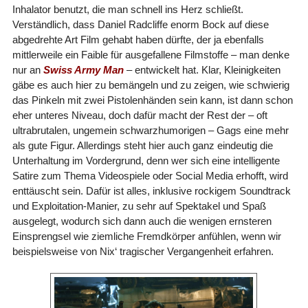
Inhalator benutzt, die man schnell ins Herz schließt.
Verständlich, dass Daniel Radcliffe enorm Bock auf diese
abgedrehte Art Film gehabt haben dürfte, der ja ebenfalls
mittlerweile ein Faible für ausgefallene Filmstoffe – man denke
nur an
Swiss Army Man
– entwickelt hat. Klar, Kleinigkeiten
gäbe es auch hier zu bemängeln und zu zeigen, wie schwierig
das Pinkeln mit zwei Pistolenhänden sein kann, ist dann schon
eher unteres Niveau, doch dafür macht der Rest der – oft
ultrabrutalen, ungemein schwarzhumorigen – Gags eine mehr
als gute Figur. Allerdings steht hier auch ganz eindeutig die
Unterhaltung im Vordergrund, denn wer sich eine intelligente
Satire zum Thema Videospiele oder Social Media erhofft, wird
enttäuscht sein. Dafür ist alles, inklusive rockigem Soundtrack
und Exploitation-Manier, zu sehr auf Spektakel und Spaß
ausgelegt, wodurch sich dann auch die wenigen ernsteren
Einsprengsel wie ziemliche Fremdkörper anfühlen, wenn wir
beispielsweise von Nix‘ tragischer Vergangenheit erfahren.