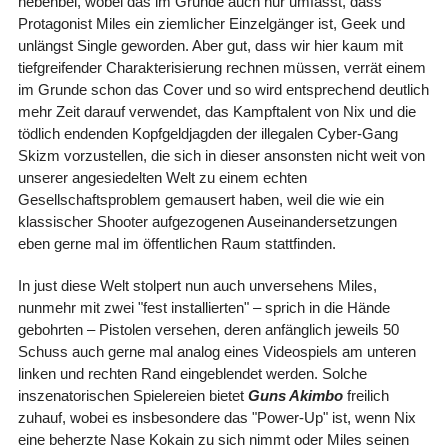
nebenbei, wobei das im Grunde auch nur umfasst, dass
Protagonist Miles ein ziemlicher Einzelgänger ist, Geek und
unlängst Single geworden. Aber gut, dass wir hier kaum mit
tiefgreifender Charakterisierung rechnen müssen, verrät einem
im Grunde schon das Cover und so wird entsprechend deutlich
mehr Zeit darauf verwendet, das Kampftalent von Nix und die
tödlich endenden Kopfgeldjagden der illegalen Cyber-Gang
Skizm vorzustellen, die sich in dieser ansonsten nicht weit von
unserer angesiedelten Welt zu einem echten
Gesellschaftsproblem gemausert haben, weil die wie ein
klassischer Shooter aufgezogenen Auseinandersetzungen
eben gerne mal im öffentlichen Raum stattfinden.
In just diese Welt stolpert nun auch unversehens Miles,
nunmehr mit zwei "fest installierten" – sprich in die Hände
gebohrten – Pistolen versehen, deren anfänglich jeweils 50
Schuss auch gerne mal analog eines Videospiels am unteren
linken und rechten Rand eingeblendet werden. Solche
inszenatorischen Spielereien bietet
Guns Akimbo
freilich
zuhauf, wobei es insbesondere das "Power-Up" ist, wenn Nix
eine beherzte Nase Kokain zu sich nimmt oder Miles seinen