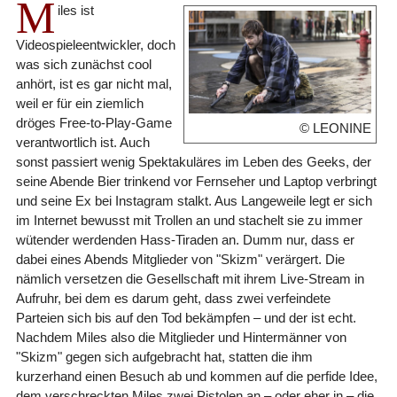
M
iles ist
Videospieleentwickler, doch
was sich zunächst cool
anhört, ist es gar nicht mal,
weil er für ein ziemlich
dröges Free-to-Play-Game
© LEONINE
verantwortlich ist. Auch
sonst passiert wenig Spektakuläres im Leben des Geeks, der
seine Abende Bier trinkend vor Fernseher und Laptop verbringt
und seine Ex bei Instagram stalkt. Aus Langeweile legt er sich
im Internet bewusst mit Trollen an und stachelt sie zu immer
wütender werdenden Hass-Tiraden an. Dumm nur, dass er
dabei eines Abends Mitglieder von "Skizm" verärgert. Die
nämlich versetzen die Gesellschaft mit ihrem Live-Stream in
Aufruhr, bei dem es darum geht, dass zwei verfeindete
Parteien sich bis auf den Tod bekämpfen – und der ist echt.
Nachdem Miles also die Mitglieder und Hintermänner von
"Skizm" gegen sich aufgebracht hat, statten die ihm
kurzerhand einen Besuch ab und kommen auf die perfide Idee,
dem verschreckten Miles zwei Pistolen an – oder eher in – die