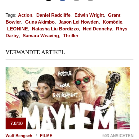
Tags:
Action
,
Daniel Radcliffe
,
Edwin Wright
,
Grant
Bowler
,
Guns Akimbo
,
Jason Lei Howden
,
Komödie
,
LEONINE
,
Natasha Liu Bordizzo
,
Ned Dennehy
,
Rhys
Darby
,
Samara Weaving
,
Thriller
VERWANDTE ARTIKEL
7.0/10
Wulf Bengsch
FILME
503 ANSICHTEN