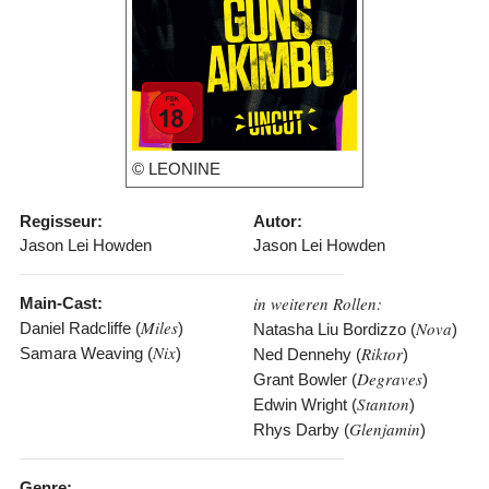
© LEONINE
Regisseur:
Autor:
Jason Lei Howden
Jason Lei Howden
in weiteren Rollen:
Main-Cast:
Miles
Nova
Daniel Radcliffe (
)
Natasha Liu Bordizzo (
)
Nix
Riktor
Samara Weaving (
)
Ned Dennehy (
)
Degraves
Grant Bowler (
)
Stanton
Edwin Wright (
)
Glenjamin
Rhys Darby (
)
Genre: