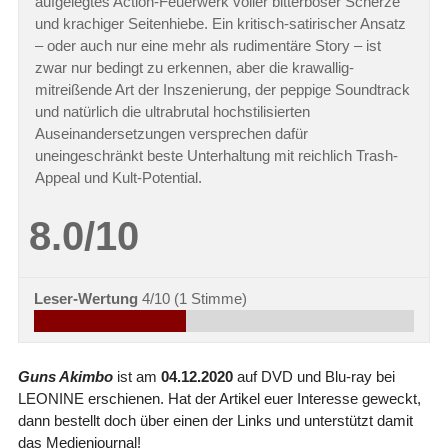
aufgelegtes Action-Feuerwerk voller bitterböser Scherze
und krachiger Seitenhiebe. Ein kritisch-satirischer Ansatz
– oder auch nur eine mehr als rudimentäre Story – ist
zwar nur bedingt zu erkennen, aber die krawallig-
mitreißende Art der Inszenierung, der peppige Soundtrack
und natürlich die ultrabrutal hochstilisierten
Auseinandersetzungen versprechen dafür
uneingeschränkt beste Unterhaltung mit reichlich Trash-
Appeal und Kult-Potential.
8.0/10
Leser-Wertung
4/10
(
1
Stimme)
Guns Akimbo
ist am
04.12.2020
auf DVD und Blu-ray bei
LEONINE erschienen. Hat der Artikel euer Interesse geweckt,
dann bestellt doch über einen der Links und unterstützt damit
das Medienjournal!