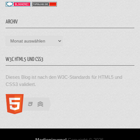
ARCHIV
Archiv
W3C HTML5 UND CSS3
Dieses Blog ist nach den W3C-Standards für HTML5 und
CSS3 validiert.
Medienjournal
Copyright © 2026.