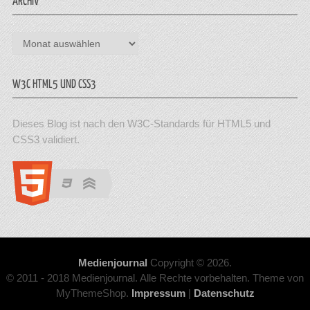
ARCHIV
Archiv
W3C HTML5 UND CSS3
Dieses Blog ist nach den W3C-Standards für HTML5 und
CSS3 validiert.
Medienjournal
Copyright © 2026.
© 2011 - 2018 Medienjournal. Alle Rechte vorbehalten. Theme von
MyThemeShop.
Impressum
|
Datenschutz