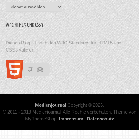
Archiv
W3C HTML5 UND CSS3
Dieses Blog ist nach den W3C-Standards für HTML5 und
CSS3 validiert.
Medienjournal
Copyright © 2026.
© 2011 - 2018 Medienjournal. Alle Rechte vorbehalten. Theme von
MyThemeShop.
Impressum
|
Datenschutz