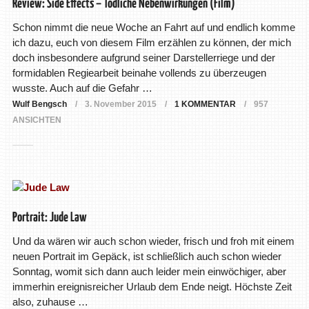
Review: Side Effects – Tödliche Nebenwirkungen (Film)
Schon nimmt die neue Woche an Fahrt auf und endlich komme
ich dazu, euch von diesem Film erzählen zu können, der mich
doch insbesondere aufgrund seiner Darstellerriege und der
formidablen Regiearbeit beinahe vollends zu überzeugen
wusste. Auch auf die Gefahr …
Wulf Bengsch
3. November 2015
1 KOMMENTAR
957
ANSICHTEN
Portrait: Jude Law
Und da wären wir auch schon wieder, frisch und froh mit einem
neuen Portrait im Gepäck, ist schließlich auch schon wieder
Sonntag, womit sich dann auch leider mein einwöchiger, aber
immerhin ereignisreicher Urlaub dem Ende neigt. Höchste Zeit
also, zuhause …