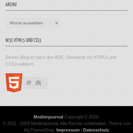
ARCHIV
Archiv
W3C HTML5 UND CSS3
Dieses Blog ist nach den W3C-Standards für HTML5 und
CSS3 validiert.
Medienjournal
Copyright © 2026.
© 2011 - 2018 Medienjournal. Alle Rechte vorbehalten. Theme von
MyThemeShop.
Impressum
|
Datenschutz