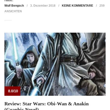
Wulf Bengsch
3. Dezember 2018
KEINE KOMMENTARE
259
ANSICHTEN
8.0/10
Review: Star Wars: Obi-Wan & Anakin
(Graphic Novel)