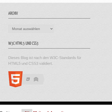
ARCHIV
Archiv
W3C HTML5 UND CSS3
Dieses Blog ist nach den W3C-Standards für
HTML5 und CSS3 validiert.
en. Theme von MyThemeShop.
Impressum
|
Datenschutz