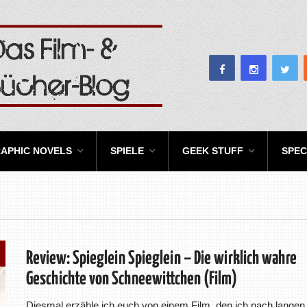
APHIC NOVELS
SPIELE
GEEK STUFF
SPEC
Review: Spieglein Spieglein – Die wirklich wahre
Geschichte von Schneewittchen (Film)
Diesmal erzähle ich euch von einem Film, den ich nach langen