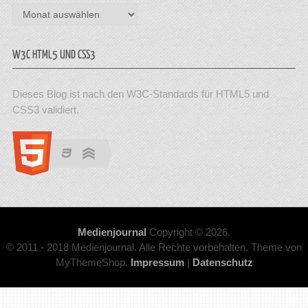
Archiv
W3C HTML5 UND CSS3
Dieses Blog ist nach den W3C-Standards für HTML5 und
CSS3 validiert.
Medienjournal
Copyright © 2026.
© 2011 - 2018 Medienjournal. Alle Rechte vorbehalten. Theme von
MyThemeShop.
Impressum
|
Datenschutz