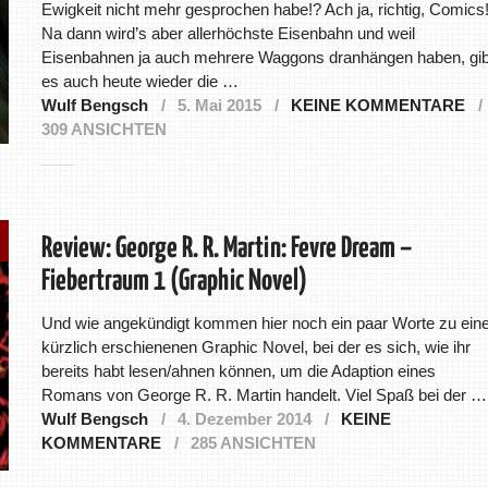
Ewigkeit nicht mehr gesprochen habe!? Ach ja, richtig, Comics
Na dann wird’s aber allerhöchste Eisenbahn und weil
Eisenbahnen ja auch mehrere Waggons dranhängen haben, gib
es auch heute wieder die …
Wulf Bengsch
5. Mai 2015
KEINE KOMMENTARE
309 ANSICHTEN
Review: George R. R. Martin: Fevre Dream –
Fiebertraum 1 (Graphic Novel)
Und wie angekündigt kommen hier noch ein paar Worte zu eine
kürzlich erschienenen Graphic Novel, bei der es sich, wie ihr
bereits habt lesen/ahnen können, um die Adaption eines
Romans von George R. R. Martin handelt. Viel Spaß bei der …
Wulf Bengsch
4. Dezember 2014
KEINE
KOMMENTARE
285 ANSICHTEN