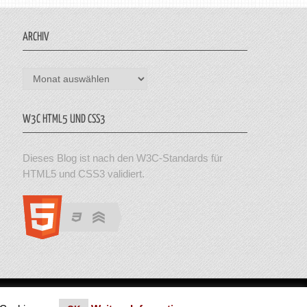
ARCHIV
Archiv
W3C HTML5 UND CSS3
Dieses Blog ist nach den W3C-Standards für
HTML5 und CSS3 validiert.
en. Theme von MyThemeShop.
Impressum
|
Datenschutz