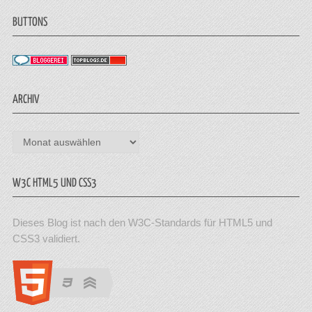
BUTTONS
ARCHIV
Archiv
W3C HTML5 UND CSS3
Dieses Blog ist nach den W3C-Standards für HTML5 und
CSS3 validiert.