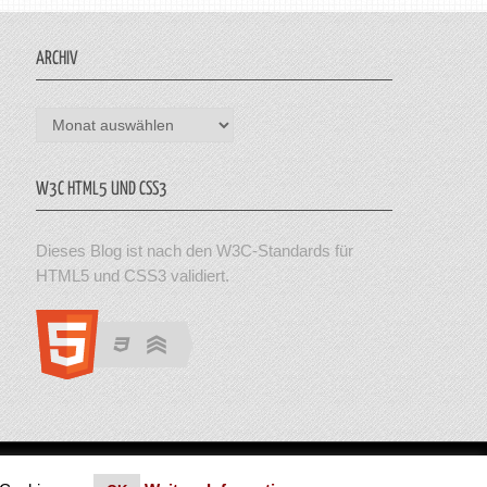
ARCHIV
Archiv
W3C HTML5 UND CSS3
Dieses Blog ist nach den W3C-Standards für
HTML5 und CSS3 validiert.
en. Theme von MyThemeShop.
Impressum
|
Datenschutz