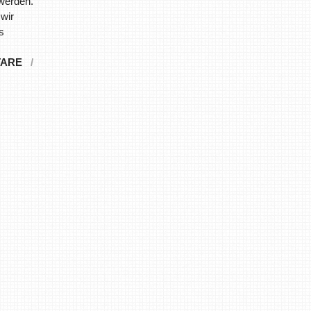
 werden.
wir
s
TARE