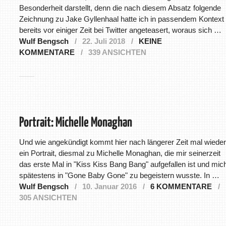
Besonderheit darstellt, denn die nach diesem Absatz folgende
Zeichnung zu Jake Gyllenhaal hatte ich in passendem Kontext
bereits vor einiger Zeit bei Twitter angeteasert, woraus sich …
Wulf Bengsch
22. Juli 2018
KEINE
KOMMENTARE
339 ANSICHTEN
Portrait: Michelle Monaghan
Und wie angekündigt kommt hier nach längerer Zeit mal wieder
ein Portrait, diesmal zu Michelle Monaghan, die mir seinerzeit
das erste Mal in "Kiss Kiss Bang Bang" aufgefallen ist und mic
spätestens in "Gone Baby Gone" zu begeistern wusste. In …
Wulf Bengsch
10. Januar 2016
6 KOMMENTARE
305 ANSICHTEN