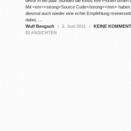
bevor in ein paar Stunden die Kinos ihre Pforten öffnen
Mit <em><strong>Source Code</strong></em> haben 
diesmal auch wieder eine echte Empfehlung meinerseit
dabei, …
Wulf Bengsch
2. Juni 2011
KEINE KOMMEN
82 ANSICHTEN