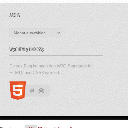
ARCHIV
Archiv
W3C HTML5 UND CSS3
Dieses Blog ist nach den W3C-Standards für
HTML5 und CSS3 validiert.
en. Theme von MyThemeShop.
Impressum
|
Datenschutz