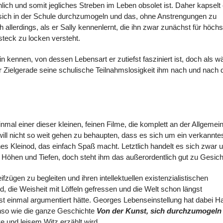
hlich und somit jegliches Streben im Leben obsolet ist. Daher kapselt 
t, sich in der Schule durchzumogeln und das, ohne Anstrengungen zu
llerdings, als er Sally kennenlernt, die ihn zwar zunächst für höchs
teck zu locken versteht.
 kennen, von dessen Lebensart er zutiefst fasziniert ist, doch als w
r Zielgerade seine schulische Teilnahmslosigkeit ihm nach und nach 
inmal einer dieser kleinen, feinen Filme, die komplett an der Allgemein
will nicht so weit gehen zu behaupten, dass es sich um ein verkannte
hes Kleinod, das einfach Spaß macht. Letztlich handelt es sich zwar 
Höhen und Tiefen, doch steht ihm das außerordentlich gut zu Gesich
zügen zu begleiten und ihren intellektuellen existenzialistischen
 die Weisheit mit Löffeln gefressen und die Welt schon längst
st einmal argumentiert hätte. Georges Lebenseinstellung hat dabei H
enso wie die ganze Geschichte
Von der Kunst, sich durchzumogeln
e und leisem Witz erzählt wird.