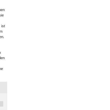
hen
sie
ist
em
en.
h
den
ne