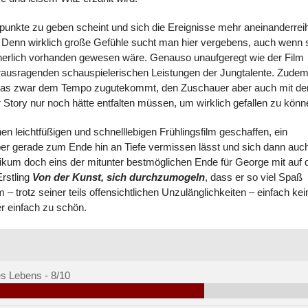
unkte zu geben scheint und sich die Ereignisse mehr aneinanderrei
e. Denn wirklich große Gefühle sucht man hier vergebens, auch wenn 
herlich vorhanden gewesen wäre. Genauso unaufgeregt wie der Film
erausragenden schauspielerischen Leistungen der Jungtalente. Zudem 
 was zwar dem Tempo zugutekommt, den Zuschauer aber auch mit d
 Story nur noch hätte entfalten müssen, um wirklich gefallen zu könn
n leichtfüßigen und schnelllebigen Frühlingsfilm geschaffen, ein
r gerade zum Ende hin an Tiefe vermissen lässt und sich dann auc
ikum doch eins der mitunter bestmöglichen Ende für George mit auf 
rstling
Von der Kunst, sich durchzumogeln
, dass er so viel Spaß
trotz seiner teils offensichtlichen Unzulänglichkeiten – einfach kei
er einfach zu schön.
es Lebens -
8/10