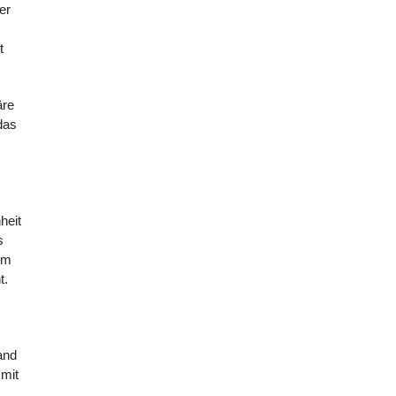
er
t
äre
das
heit
s
um
t.
and
mit