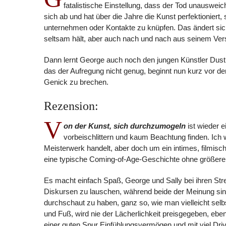
fatalistische Einstellung, dass der Tod unausweic
sich ab und hat über die Jahre die Kunst perfektionier
unternehmen oder Kontakte zu knüpfen. Das ändert sich a
seltsam hält, aber auch nach und nach aus seinem Vers
Dann lernt George auch noch den jungen Künstler Dustin
das der Aufregung nicht genug, beginnt nun kurz vor de
Genick zu brechen.
Rezension:
V
on der Kunst, sich durchzumogeln
ist wieder e
vorbeischlittern und kaum Beachtung finden. Ich 
Meisterwerk handelt, aber doch um ein intimes, filmisc
eine typische Coming-of-Age-Geschichte ohne größere 
Es macht einfach Spaß, George und Sally bei ihren Streif
Diskursen zu lauschen, während beide der Meinung sind,
durchschaut zu haben, ganz so, wie man vielleicht selb
und Fuß, wird nie der Lächerlichkeit preisgegeben, eb
einer guten Spur Einfühlungsvermögen und mit viel Driv