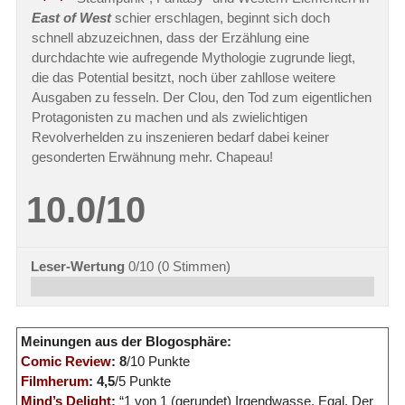
East of West
schier erschlagen, beginnt sich doch
schnell abzuzeichnen, dass der Erzählung eine
durchdachte wie aufregende Mythologie zugrunde liegt,
die das Potential besitzt, noch über zahllose weitere
Ausgaben zu fesseln. Der Clou, den Tod zum eigentlichen
Protagonisten zu machen und als zwielichtigen
Revolverhelden zu inszenieren bedarf dabei keiner
gesonderten Erwähnung mehr. Chapeau!
10.0/10
Leser-Wertung
0/10
(
0
Stimmen)
Meinungen aus der Blogosphäre:
Comic Review
: 8
/10 Punkte
Filmherum
: 4,5
/5 Punkte
Mind’s Delight
:
“1 von 1 (gerundet) Irgendwasse. Egal. Der