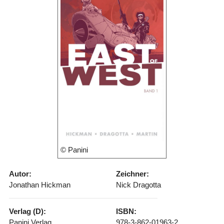
© Panini
Autor:
Zeichner:
Jonathan Hickman
Nick Dragotta
Verlag (D):
ISBN:
Panini Verlag
978-3-862-01963-2