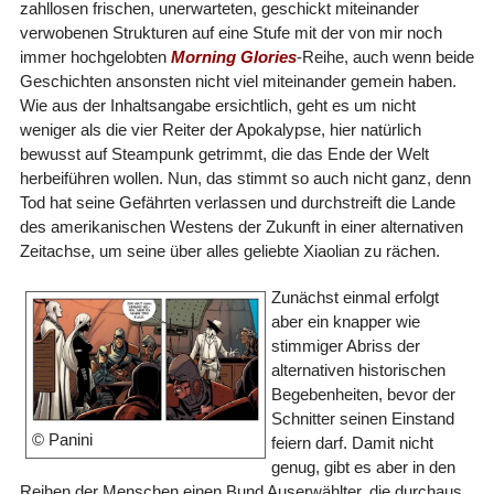
zahllosen frischen, unerwarteten, geschickt miteinander
verwobenen Strukturen auf eine Stufe mit der von mir noch
immer hochgelobten
Morning Glories
-Reihe, auch wenn beide
Geschichten ansonsten nicht viel miteinander gemein haben.
Wie aus der Inhaltsangabe ersichtlich, geht es um nicht
weniger als die vier Reiter der Apokalypse, hier natürlich
bewusst auf Steampunk getrimmt, die das Ende der Welt
herbeiführen wollen. Nun, das stimmt so auch nicht ganz, denn
Tod hat seine Gefährten verlassen und durchstreift die Lande
des amerikanischen Westens der Zukunft in einer alternativen
Zeitachse, um seine über alles geliebte Xiaolian zu rächen.
Zunächst einmal erfolgt
aber ein knapper wie
stimmiger Abriss der
alternativen historischen
Begebenheiten, bevor der
Schnitter seinen Einstand
© Panini
feiern darf. Damit nicht
genug, gibt es aber in den
Reihen der Menschen einen Bund Auserwählter, die durchaus