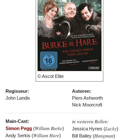
© Ascot Elite
Regisseur:
Autoren:
John Landis
Piers Ashworth
Nick Moorcroft
in weiteren Rollen:
Main-Cast:
William Burke
Lucky
Simon Pegg
(
)
Jessica Hynes (
)
William Hare
Hangman
Andy Serkis (
)
Bill Bailey (
)