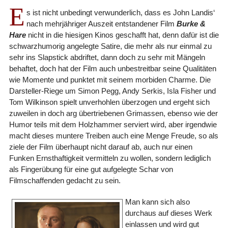
E
s ist nicht unbedingt verwunderlich, dass es John Landis‘
nach mehrjähriger Auszeit entstandener Film
Burke &
Hare
nicht in die hiesigen Kinos geschafft hat, denn dafür ist die
schwarzhumorig angelegte Satire, die mehr als nur einmal zu
sehr ins Slapstick abdriftet, dann doch zu sehr mit Mängeln
behaftet, doch hat der Film auch unbestreitbar seine Qualitäten
wie Momente und punktet mit seinem morbiden Charme. Die
Darsteller-Riege um Simon Pegg, Andy Serkis, Isla Fisher und
Tom Wilkinson spielt unverhohlen überzogen und ergeht sich
zuweilen in doch arg übertriebenen Grimassen, ebenso wie der
Humor teils mit dem Holzhammer serviert wird, aber irgendwie
macht dieses muntere Treiben auch eine Menge Freude, so als
ziele der Film überhaupt nicht darauf ab, auch nur einen
Funken Ernsthaftigkeit vermitteln zu wollen, sondern lediglich
als Fingerübung für eine gut aufgelegte Schar von
Filmschaffenden gedacht zu sein.
Man kann sich also
durchaus auf dieses Werk
einlassen und wird gut