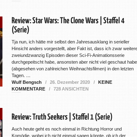
Review: Star Wars: The Clone Wars | Staffel 4
(Serie)
Tja nun, ich hätte mir selbst den Jahresausklang in serieller
Hinsicht anders vorgestellt, aber Fakt ist, dass ich zwar weiter
zweiundzwanzig Episoden dieser Sci-Fi-Animationsserie
durchgepeitscht habe, ansonsten aber nicht viel geschaut habe
(abgesehen von zahlreichen Weihnachtsfilmen) in den letzten
Tagen. …
Wulf Bengsch
26. Dezember 2020
KEINE
KOMMENTARE
728 ANSICHTEN
Review: Truth Seekers | Staffel 1 (Serie)
Auch heute geht es noch einmal in Richtung Horror und
Komödie, wobei ich nicht einmal sagen könnte, ob ich der