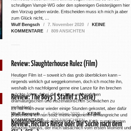
schrulligen Vampir-WG oder den spleenigen Geisterjägern hier
den Vorzug geben würde. Entscheiden muss ich mich ja aber
zum Glück nicht, …
Wulf Bengsch
7. November 2020
KEINE
KOMMENTARE
809 ANSICHTEN
Review: Slaughterhouse Rulez (Film)
Heutiger Film ist – soweit ich das grob überblicken kann –
nirgends wirklich gut weggekommen, doch ich mochte ihn,
weshalb ich nachfolgend gerne eine Lanze für ihn brechen
möchte (ohne dabei die durchaus vorhandenen
Review: The Boys | Staffel 1 (Serie)
dramaturgischen und inszenatorischen Schwächen zu
verhehlen). …
Es hat mich zwar wieder einige Stunden gekostet, aber dafür
Wulf Bengsch
6. Oktober 2020
KEINE
präsentiere ich nun stolz meine angenehm umfangreiche und
KOMMENTARE
387 ANSICHTEN
zugegebenermaßen euphorische Serien-Kritik zum jüngsten
Review: Hectors Reise oder Die Suche nach dem
Amazon-Spross, der mich tatsächlich vom ersten Moment und