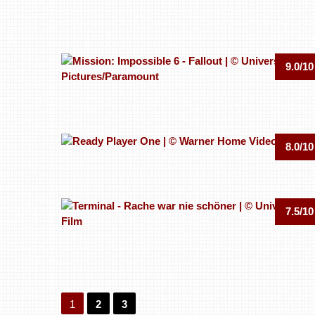
9.0/10
8.0/10
7.5/10
1
2
3