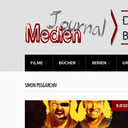
FILME
BÜCHER
SERIEN
GR
SIMON PEGGARCHIV
9.0/10