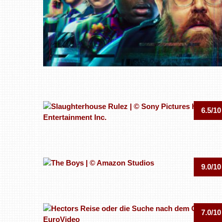
6.5/10
9.0/10
7.0/10