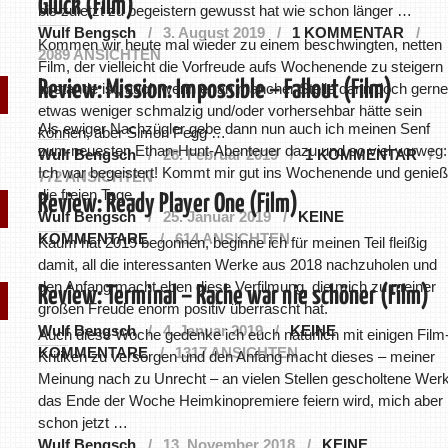
Glück (Film)
bis zuletzt zu begeistern gewusst hat wie schon länger …
Wulf Bengsch
3. August 2019
1 KOMMENTAR
Kommen wir heute mal wieder zu einem beschwingten, netten
2089 ANSICHTEN
Film, der vielleicht die Vorfreude aufs Wochenende zu steigern
Review: Mission: Impossible – Fallout (Film)
imstande ist, auch wenn er an mancher Stelle dann doch gerne
etwas weniger schmalzig und/oder vorhersehbar hätte sein
Als ewiger Nachzügler gebe dann nun auch ich meinen Senf
können, aber Simon Pegg …
zum neuesten Ethan-Hunt-Abenteuer dazu und so viel vorweg:
Wulf Bengsch
28. Februar 2019
1 KOMMENTAR
Ich war begeistert! Kommt mir gut ins Wochenende und genieß
772 ANSICHTEN
die freien Tage.
Review: Ready Player One (Film)
Wulf Bengsch
25. Januar 2019
KEINE
KOMMENTARE
614 ANSICHTEN
Kaum hat 2019 begonnen, beginne ich für meinen Teil fleißig
damit, all die interessanten Werke aus 2018 nachzuholen und
den Anfang macht eben diese Verfilmung, die mich zu meiner
Review: Terminal – Rache war nie schöner (Film)
großen Freude enorm positiv überrascht hat.
Wulf Bengsch
4. Januar 2019
KEINE
Auch diese Woche gedenke ich euch natürlich mit einigen Film
KOMMENTARE
1317 ANSICHTEN
Kritiken zu versorgen und den Anfang macht dieses – meiner
Meinung nach zu Unrecht – an vielen Stellen gescholtene Werk
das Ende der Woche Heimkinopremiere feiern wird, mich aber
schon jetzt …
Wulf Bengsch
13. November 2018
KEINE