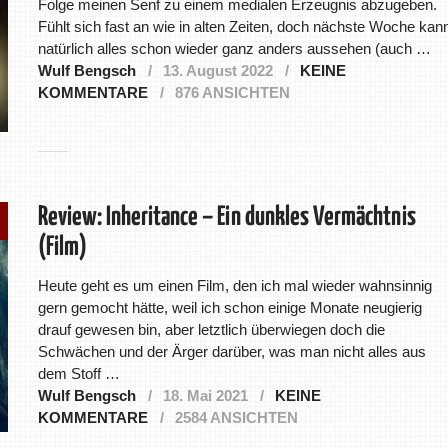
Folge meinen Senf zu einem medialen Erzeugnis abzugeben.
Fühlt sich fast an wie in alten Zeiten, doch nächste Woche kan
natürlich alles schon wieder ganz anders aussehen (auch …
Wulf Bengsch
13. August 2022
KEINE
KOMMENTARE
876 ANSICHTEN
Review: Inheritance – Ein dunkles Vermächtnis
(Film)
Heute geht es um einen Film, den ich mal wieder wahnsinnig
gern gemocht hätte, weil ich schon einige Monate neugierig
drauf gewesen bin, aber letztlich überwiegen doch die
Schwächen und der Ärger darüber, was man nicht alles aus
dem Stoff …
Wulf Bengsch
18. Mai 2021
KEINE
KOMMENTARE
2584 ANSICHTEN