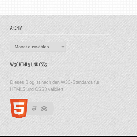
ARCHIV
Archiv
W3C HTML5 UND CSS3
Dieses Blog ist nach den W3C-Standards für
HTML5 und CSS3 validiert.