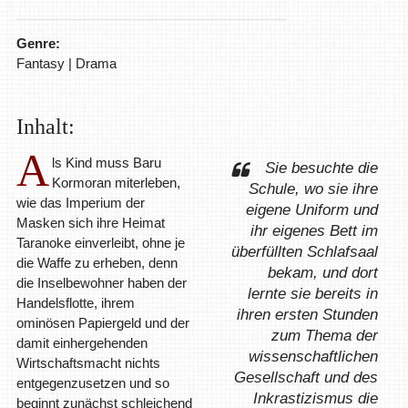
Genre:
Fantasy | Drama
Inhalt:
A
ls Kind muss Baru
Sie besuchte die
Kormoran miterleben,
Schule, wo sie ihre
wie das Imperium der
eigene Uniform und
Masken sich ihre Heimat
ihr eigenes Bett im
Taranoke einverleibt, ohne je
überfüllten Schlafsaal
die Waffe zu erheben, denn
bekam, und dort
die Inselbewohner haben der
lernte sie bereits in
Handelsflotte, ihrem
ihren ersten Stunden
ominösen Papiergeld und der
zum Thema der
damit einhergehenden
wissenschaftlichen
Wirtschaftsmacht nichts
Gesellschaft und des
entgegenzusetzen und so
Inkrastizismus die
beginnt zunächst schleichend