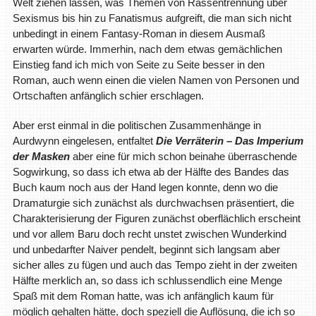
Welt ziehen lassen, was Themen von Rassentrennung über
Sexismus bis hin zu Fanatismus aufgreift, die man sich nicht
unbedingt in einem Fantasy-Roman in diesem Ausmaß
erwarten würde. Immerhin, nach dem etwas gemächlichen
Einstieg fand ich mich von Seite zu Seite besser in den
Roman, auch wenn einen die vielen Namen von Personen und
Ortschaften anfänglich schier erschlagen.
Aber erst einmal in die politischen Zusammenhänge in
Aurdwynn eingelesen, entfaltet
Die Verräterin – Das Imperium
der Masken
aber eine für mich schon beinahe überraschende
Sogwirkung, so dass ich etwa ab der Hälfte des Bandes das
Buch kaum noch aus der Hand legen konnte, denn wo die
Dramaturgie sich zunächst als durchwachsen präsentiert, die
Charakterisierung der Figuren zunächst oberflächlich erscheint
und vor allem Baru doch recht unstet zwischen Wunderkind
und unbedarfter Naiver pendelt, beginnt sich langsam aber
sicher alles zu fügen und auch das Tempo zieht in der zweiten
Hälfte merklich an, so dass ich schlussendlich eine Menge
Spaß mit dem Roman hatte, was ich anfänglich kaum für
möglich gehalten hätte, doch speziell die Auflösung, die ich so