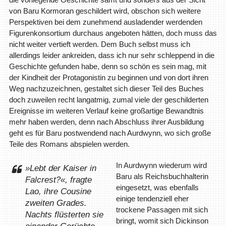
von Baru Kormoran geschildert wird, obschon sich weitere
Perspektiven bei dem zunehmend ausladender werdenden
Figurenkonsortium durchaus angeboten hätten, doch muss das
nicht weiter vertieft werden. Dem Buch selbst muss ich
allerdings leider ankreiden, dass ich nur sehr schleppend in die
Geschichte gefunden habe, denn so schön es sein mag, mit
der Kindheit der Protagonistin zu beginnen und von dort ihren
Weg nachzuzeichnen, gestaltet sich dieser Teil des Buches
doch zuweilen recht langatmig, zumal viele der geschilderten
Ereignisse im weiteren Verlauf keine großartige Bewandtnis
mehr haben werden, denn nach Abschluss ihrer Ausbildung
geht es für Baru postwendend nach Aurdwynn, wo sich große
Teile des Romans abspielen werden.
In Aurdwynn wiederum wird
»Lebt der Kaiser in
Baru als Reichsbuchhalterin
Falcrest?«, fragte
eingesetzt, was ebenfalls
Lao, ihre Cousine
einige tendenziell eher
zweiten Grades.
trockene Passagen mit sich
Nachts flüsterten sie
bringt, womit sich Dickinson
einander Gerüchte