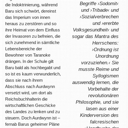
Begriffe ›Sodomit‹
die Indoktrinierung, während
und ›Tribade‹ und
Baru sich schwört, dereinst
›Sozialverbrechen
das Imperium von innen
und ›ererbte
heraus zu zerstören und so
Volksgesundheit‹ und
ihre Heimat von dem Einfluss
der Invasoren zu befreien, die
sogar das Mantra des
sich zunehmend in sämtliche
Herrschens:
Lebensbereiche der
›Ordnung ist
Bewohner von Taranoke
Unordnung
drängen. In der Schule gilt
vorzuziehen.‹ Sie
Baru bald als hochbegabt und
musste Reime und
so ist es kaum verwunderlich,
Syllogismen
dass sie nach ihrem
auswendig lernen, die
Abschluss nach Aurdwynn
Vorbehalte der
versetzt wird, um dort als
revolutionären
Reichsbuchhalterin die
Philosophie, und sie
wirtschaftlichen Geschicke
lasen aus einer
des Landes zu lenken und zu
Kinderversion des
steuern. Doch Aurdwynn ist –
falcresischen
fernab Barus geheimer Pläne