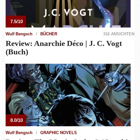
7.5/10
Wulf Bengsch
BÜCHER
316 ANSICHTEN
Review: Anarchie Déco | J. C. Vogt
(Buch)
8.0/10
Wulf Bengsch
GRAPHIC NOVELS