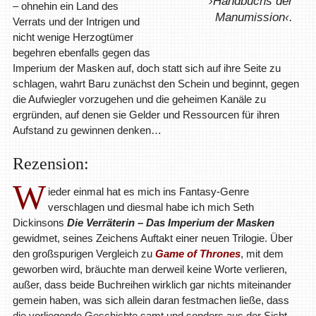
›Handbuchs der
– ohnehin ein Land des
Manumission‹.
Verrats und der Intrigen und
nicht wenige Herzogtümer
begehren ebenfalls gegen das
Imperium der Masken auf, doch statt sich auf ihre Seite zu
schlagen, wahrt Baru zunächst den Schein und beginnt, gegen
die Aufwiegler vorzugehen und die geheimen Kanäle zu
ergründen, auf denen sie Gelder und Ressourcen für ihren
Aufstand zu gewinnen denken…
Rezension:
W
ieder einmal hat es mich ins Fantasy-Genre
verschlagen und diesmal habe ich mich Seth
Dickinsons
Die Verräterin – Das Imperium der Masken
gewidmet, seines Zeichens Auftakt einer neuen Trilogie. Über
den großspurigen Vergleich zu
Game of Thrones
, mit dem
geworben wird, bräuchte man derweil keine Worte verlieren,
außer, dass beide Buchreihen wirklich gar nichts miteinander
gemein haben, was sich allein daran festmachen ließe, dass
die vorliegende Geschichte samt und sonders aus der Sicht