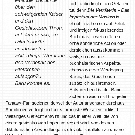
nicht unbedingt einen Gefallen
über den
tut, denn
Die Verräterin – Das
schweigenden Kaiser
Imperium der Masken
ist
und den
ohnehin schon ein auf Politik
Gesichtslosen Thron,
und Intrigen fokussierendes
auf dem er saß, zu.
Buch, das in weiten Teilen
Dilin lächelte
ohne sonderliche Action oder
ausdruckslos.
dergleichen auszukommen
»Allerdings. Wer kann
weiß, so dass die
den Vorbehalt des
buchhalterischen Aspekte,
Hierarchen
ebenso wie der Werdegang
aufsagen?«
Barus, das Geschehen
Baru konnte es.
zusätzlich ausbremsen.
Entsprechend ist der Band
sicherlich auch nicht für jeden
Fantasy-Fan geeignet, derweil der Autor ansonsten durchaus
Ambitionen verfolgt und auf stimmigste Weise ein politisch
vielfältiges Geflecht entwirft und das in einer Welt, die von
einem gesichtslosen Imperium regiert wird, von dessen
diktatorischen Anwandlungen sich viele Parallelen zu unserer