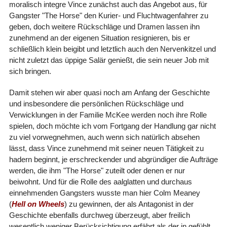
moralisch integre Vince zunächst auch das Angebot aus, für
Gangster "The Horse" den Kurier- und Fluchtwagenfahrer zu
geben, doch weitere Rückschläge und Dramen lassen ihn
zunehmend an der eigenen Situation resignieren, bis er
schließlich klein beigibt und letztlich auch den Nervenkitzel und
nicht zuletzt das üppige Salär genießt, die sein neuer Job mit
sich bringen.
Damit stehen wir aber quasi noch am Anfang der Geschichte
und insbesondere die persönlichen Rückschläge und
Verwicklungen in der Familie McKee werden noch ihre Rolle
spielen, doch möchte ich vom Fortgang der Handlung gar nicht
zu viel vorwegnehmen, auch wenn sich natürlich absehen
lässt, dass Vince zunehmend mit seiner neuen Tätigkeit zu
hadern beginnt, je erschreckender und abgründiger die Aufträge
werden, die ihm "The Horse" zuteilt oder denen er nur
beiwohnt. Und für die Rolle des aalglatten und durchaus
einnehmenden Gangsters wusste man hier Colm Meaney
(
Hell on Wheels
) zu gewinnen, der als Antagonist in der
Geschichte ebenfalls durchweg überzeugt, aber freilich
wesentlich weniger Berücksichtigung erfährt als der in gefühlt