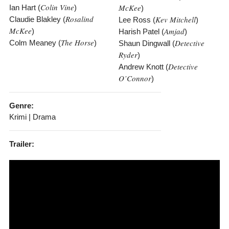
Colin Vine
McKee
Ian Hart (
)
)
Rosalind
Kev Mitchell
Claudie Blakley (
Lee Ross (
)
McKee
Amjad
)
Harish Patel (
)
The Horse
Detective
Colm Meaney (
)
Shaun Dingwall (
Ryder
)
Detective
Andrew Knott (
O’Connor
)
Genre:
Krimi | Drama
Trailer: